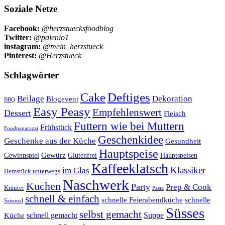
Soziale Netze
Facebook:
@herzstuecksfoodblog
Twitter:
@palenio1
instagram:
@mein_herzstueck
Pinterest:
@Herzstueck
Schlagwörter
Cake
Deftiges
Beilage
Dekoration
Blogevent
BBQ
Easy Peasy
Empfehlenswert
Dessert
Fleisch
Futtern wie bei Muttern
Frühstück
Foodpaparazzi
Geschenkidee
Geschenke aus der Küche
Gesundheit
Hauptspeise
Gewürz
Glutenfrei
Gewinnspiel
Hauptspeisen
Kaffeeklatsch
Klassiker
im Glas
Herzstück unterwegs
Naschwerk
Kuchen
Party
Prep & Cook
Kräuter
Pasta
schnell & einfach
schnelle Feierabendküche
schnelle
Saisonal
Süsses
selbst gemacht
schnell gemacht
Suppe
Küche