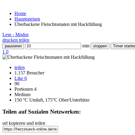
Home
Hauptspeisen
Überbackene Fleischtomaten mit Hackfüllung
Lese - Modus
drucken
teilen
min
pausieren
stoppen
Timer starte
1
0
teilen
1.157 Besucher
Like
6
90
Portionen 4
Medium
150 °C Umluft, 175°C Ober/Unterhitze
Teilen auf Sozialen Netzwerken:
url kopieren und teilen