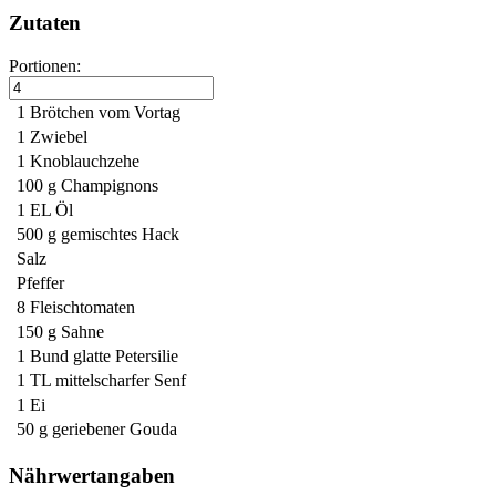
Zutaten
Portionen:
1
Brötchen vom Vortag
1
Zwiebel
1
Knoblauchzehe
100 g
Champignons
1 EL
Öl
500 g
gemischtes Hack
Salz
Pfeffer
8
Fleischtomaten
150 g
Sahne
1 Bund
glatte Petersilie
1 TL
mittelscharfer Senf
1
Ei
50 g
geriebener Gouda
Nährwertangaben