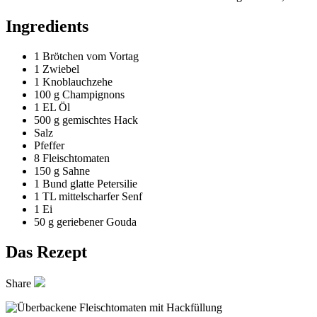
Ingredients
1
Brötchen vom Vortag
1
Zwiebel
1
Knoblauchzehe
100 g
Champignons
1 EL
Öl
500 g
gemischtes Hack
Salz
Pfeffer
8
Fleischtomaten
150 g
Sahne
1 Bund
glatte Petersilie
1 TL
mittelscharfer Senf
1
Ei
50 g
geriebener Gouda
Das Rezept
Share