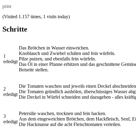
print
(Visited 1.157 times, 1 visits today)
Schritte
Das Brötchen in Wasser einweichen.
Knoblauch und Zwiebel schälen und fein würfeln.
1
Pilze putzen, und ebenfalls fein würfeln.
erledigt
Das Öl in einer Pfanne erhitzen und das geschnittene Gemüse
Beiseite stellen.
Die Tomaten waschen und jeweils einen Deckel abschneiden
2
Die Tomaten gründlich aushölen, überschüssiges Wasser abg
erledigt
Die Deckel in Würfel schneiden und dazugeben - alles kräfti
Petersilie waschen, trocknen und fein hacken.
3
Aus dem eingeweichten Brötchen, dem Hackfleisch, Senf, Ei,
erledigt
Die Hackmasse auf die acht Fleischtomaten verteilen.