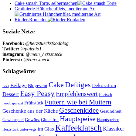
Cake smash Torte, selbermachen
Gratinierte Hähnchenfilets, mediterane Art
Rinder-Rouladen
Soziale Netze
Facebook:
@herzstuecksfoodblog
Twitter:
@palenio1
instagram:
@mein_herzstueck
Pinterest:
@Herzstueck
Schlagwörter
Cake
Deftiges
Beilage
Dekoration
Blogevent
BBQ
Easy Peasy
Empfehlenswert
Dessert
Fleisch
Futtern wie bei Muttern
Frühstück
Foodpaparazzi
Geschenkidee
Geschenke aus der Küche
Gesundheit
Hauptspeise
Gewürz
Glutenfrei
Gewinnspiel
Hauptspeisen
Kaffeeklatsch
Klassiker
im Glas
Herzstück unterwegs