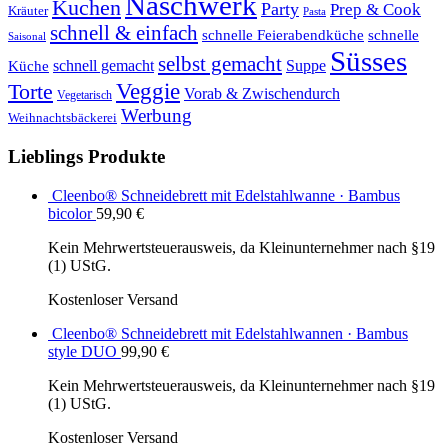
Naschwerk
Kuchen
Party
Prep & Cook
Kräuter
Pasta
schnell & einfach
schnelle Feierabendküche
schnelle
Saisonal
Süsses
selbst gemacht
schnell gemacht
Suppe
Küche
Veggie
Torte
Vorab & Zwischendurch
Vegetarisch
Werbung
Weihnachtsbäckerei
Lieblings Produkte
Cleenbo® Schneidebrett mit Edelstahlwanne · Bambus
bicolor
59,90
€
Kein Mehrwertsteuerausweis, da Kleinunternehmer nach §19
(1) UStG.
Kostenloser Versand
Cleenbo® Schneidebrett mit Edelstahlwannen · Bambus
style DUO
99,90
€
Kein Mehrwertsteuerausweis, da Kleinunternehmer nach §19
(1) UStG.
Kostenloser Versand