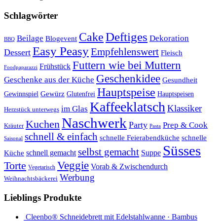
Schlagwörter
Cake
Deftiges
Beilage
Dekoration
Blogevent
BBQ
Easy Peasy
Empfehlenswert
Dessert
Fleisch
Futtern wie bei Muttern
Frühstück
Foodpaparazzi
Geschenkidee
Geschenke aus der Küche
Gesundheit
Hauptspeise
Gewürz
Glutenfrei
Gewinnspiel
Hauptspeisen
Kaffeeklatsch
Klassiker
im Glas
Herzstück unterwegs
Naschwerk
Kuchen
Party
Prep & Cook
Kräuter
Pasta
schnell & einfach
schnelle Feierabendküche
schnelle
Saisonal
Süsses
selbst gemacht
schnell gemacht
Suppe
Küche
Veggie
Torte
Vorab & Zwischendurch
Vegetarisch
Werbung
Weihnachtsbäckerei
Lieblings Produkte
Cleenbo® Schneidebrett mit Edelstahlwanne · Bambus