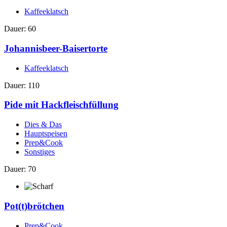
Kaffeeklatsch
Dauer: 60
Johannisbeer-Baisertorte
Kaffeeklatsch
Dauer: 110
Pide mit Hackfleischfüllung
Dies & Das
Hauptspeisen
Prep&Cook
Sonstiges
Dauer: 70
Pot(t)brötchen
Prep&Cook