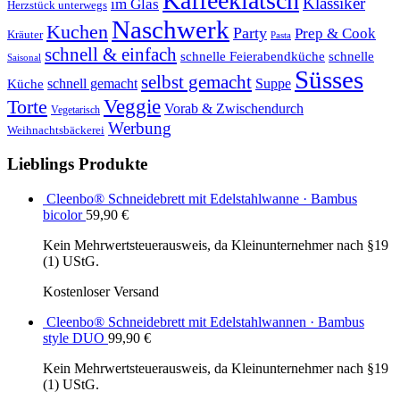
Kaffeeklatsch
Klassiker
im Glas
Herzstück unterwegs
Naschwerk
Kuchen
Party
Prep & Cook
Kräuter
Pasta
schnell & einfach
schnelle Feierabendküche
schnelle
Saisonal
Süsses
selbst gemacht
schnell gemacht
Suppe
Küche
Veggie
Torte
Vorab & Zwischendurch
Vegetarisch
Werbung
Weihnachtsbäckerei
Lieblings Produkte
Cleenbo® Schneidebrett mit Edelstahlwanne · Bambus
bicolor
59,90
€
Kein Mehrwertsteuerausweis, da Kleinunternehmer nach §19
(1) UStG.
Kostenloser Versand
Cleenbo® Schneidebrett mit Edelstahlwannen · Bambus
style DUO
99,90
€
Kein Mehrwertsteuerausweis, da Kleinunternehmer nach §19
(1) UStG.