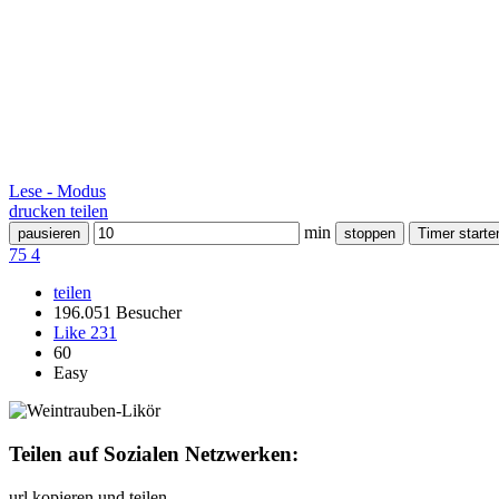
Lese - Modus
drucken
teilen
min
pausieren
stoppen
Timer starte
75
4
teilen
196.051 Besucher
Like
231
60
Easy
Teilen auf Sozialen Netzwerken:
url kopieren und teilen