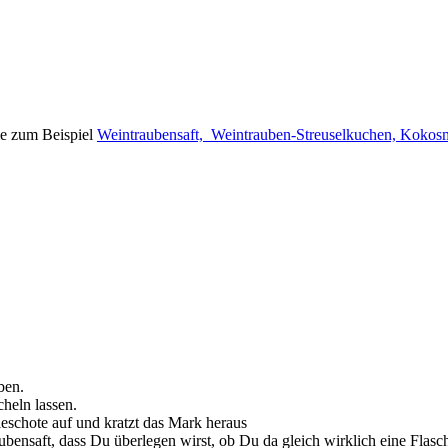
ie zum Beispiel
Weintraubensaft,
Weintrauben-Streuselkuchen,
Kokosm
ben.
heln lassen.
eschote auf und kratzt das Mark heraus
bensaft, dass Du überlegen wirst, ob Du da gleich wirklich eine Flasche