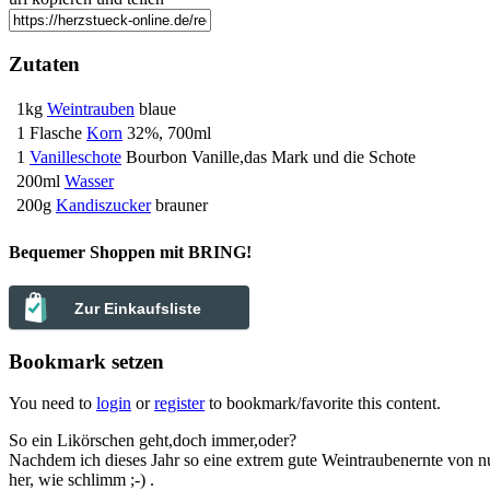
Zutaten
1kg
Weintrauben
blaue
1 Flasche
Korn
32%, 700ml
1
Vanilleschote
Bourbon Vanille,das Mark und die Schote
200ml
Wasser
200g
Kandiszucker
brauner
Bequemer Shoppen mit BRING!
Zur Einkaufsliste
Bookmark setzen
You need to
login
or
register
to bookmark/favorite this content.
So ein Likörschen geht,doch immer,oder?
Nachdem ich dieses Jahr so eine extrem gute Weintraubenernte von nu
her, wie schlimm ;-) .