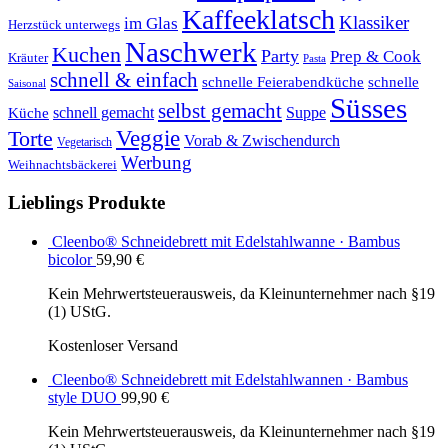
Kaffeeklatsch
Klassiker
im Glas
Herzstück unterwegs
Naschwerk
Kuchen
Party
Prep & Cook
Kräuter
Pasta
schnell & einfach
schnelle Feierabendküche
schnelle
Saisonal
Süsses
selbst gemacht
schnell gemacht
Suppe
Küche
Veggie
Torte
Vorab & Zwischendurch
Vegetarisch
Werbung
Weihnachtsbäckerei
Lieblings Produkte
Cleenbo® Schneidebrett mit Edelstahlwanne · Bambus
bicolor
59,90
€
Kein Mehrwertsteuerausweis, da Kleinunternehmer nach §19
(1) UStG.
Kostenloser Versand
Cleenbo® Schneidebrett mit Edelstahlwannen · Bambus
style DUO
99,90
€
Kein Mehrwertsteuerausweis, da Kleinunternehmer nach §19