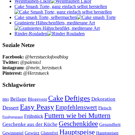
Weintrauben-Likör
Cake Smash Torte, ganz einfach selbst herstellen
Cake smash Torte, selbermachen
Gratinierte Hähnchenfilets, mediterane Art
Rinder-Rouladen
Soziale Netze
Facebook:
@herzstuecksfoodblog
Twitter:
@palenio1
instagram:
@mein_herzstueck
Pinterest:
@Herzstueck
Schlagwörter
Cake
Deftiges
Beilage
Dekoration
Blogevent
BBQ
Easy Peasy
Empfehlenswert
Dessert
Fleisch
Futtern wie bei Muttern
Frühstück
Foodpaparazzi
Geschenkidee
Geschenke aus der Küche
Gesundheit
Hauptspeise
Gewürz
Glutenfrei
Gewinnspiel
Hauptspeisen