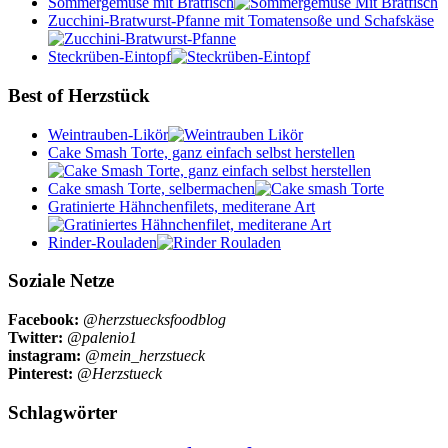
Sommergemüse mit Bratfisch
Zucchini-Bratwurst-Pfanne mit Tomatensoße und Schafskäse
Steckrüben-Eintopf
Best of Herzstück
Weintrauben-Likör
Cake Smash Torte, ganz einfach selbst herstellen
Cake smash Torte, selbermachen
Gratinierte Hähnchenfilets, mediterane Art
Rinder-Rouladen
Soziale Netze
Facebook:
@herzstuecksfoodblog
Twitter:
@palenio1
instagram:
@mein_herzstueck
Pinterest:
@Herzstueck
Schlagwörter