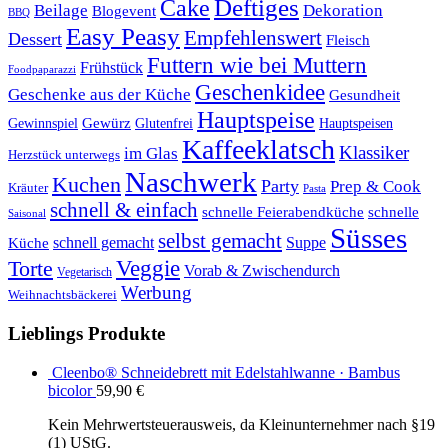
Cake
Deftiges
Beilage
Dekoration
Blogevent
BBQ
Easy Peasy
Empfehlenswert
Dessert
Fleisch
Futtern wie bei Muttern
Frühstück
Foodpaparazzi
Geschenkidee
Geschenke aus der Küche
Gesundheit
Hauptspeise
Gewürz
Glutenfrei
Gewinnspiel
Hauptspeisen
Kaffeeklatsch
Klassiker
im Glas
Herzstück unterwegs
Naschwerk
Kuchen
Party
Prep & Cook
Kräuter
Pasta
schnell & einfach
schnelle Feierabendküche
schnelle
Saisonal
Süsses
selbst gemacht
schnell gemacht
Suppe
Küche
Veggie
Torte
Vorab & Zwischendurch
Vegetarisch
Werbung
Weihnachtsbäckerei
Lieblings Produkte
Cleenbo® Schneidebrett mit Edelstahlwanne · Bambus
bicolor
59,90
€
Kein Mehrwertsteuerausweis, da Kleinunternehmer nach §19
(1) UStG.