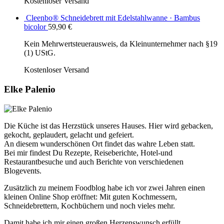
Kostenloser Versand
Cleenbo® Schneidebrett mit Edelstahlwanne · Bambus
bicolor
59,90
€
Kein Mehrwertsteuerausweis, da Kleinunternehmer nach §19
(1) UStG.
Kostenloser Versand
Elke Palenio
Die Küche ist das Herzstück unseres Hauses. Hier wird gebacken,
gekocht, geplaudert, gelacht und gefeiert.
An diesem wunderschönen Ort findet das wahre Leben statt.
Bei mir findest Du Rezepte, Reiseberichte, Hotel-und
Restaurantbesuche und auch Berichte von verschiedenen
Blogevents.
Zusätzlich zu meinem Foodblog habe ich vor zwei Jahren einen
kleinen Online Shop eröffnet: Mit guten Kochmessern,
Schneidebrettern, Kochbüchern und noch vieles mehr.
Damit habe ich mir einen großen Herzenswunsch erfüllt.