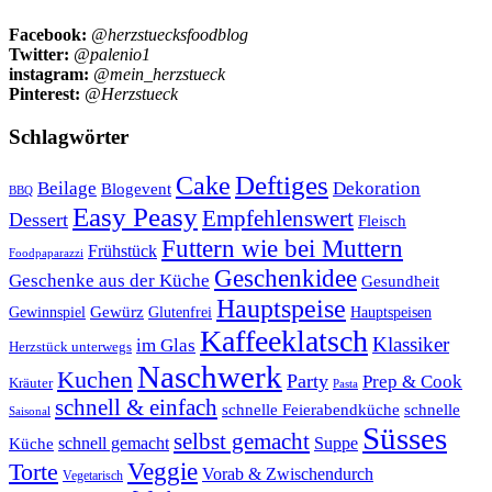
Facebook:
@herzstuecksfoodblog
Twitter:
@palenio1
instagram:
@mein_herzstueck
Pinterest:
@Herzstueck
Schlagwörter
Cake
Deftiges
Beilage
Dekoration
Blogevent
BBQ
Easy Peasy
Empfehlenswert
Dessert
Fleisch
Futtern wie bei Muttern
Frühstück
Foodpaparazzi
Geschenkidee
Geschenke aus der Küche
Gesundheit
Hauptspeise
Gewürz
Glutenfrei
Gewinnspiel
Hauptspeisen
Kaffeeklatsch
Klassiker
im Glas
Herzstück unterwegs
Naschwerk
Kuchen
Party
Prep & Cook
Kräuter
Pasta
schnell & einfach
schnelle Feierabendküche
schnelle
Saisonal
Süsses
selbst gemacht
schnell gemacht
Suppe
Küche
Veggie
Torte
Vorab & Zwischendurch
Vegetarisch