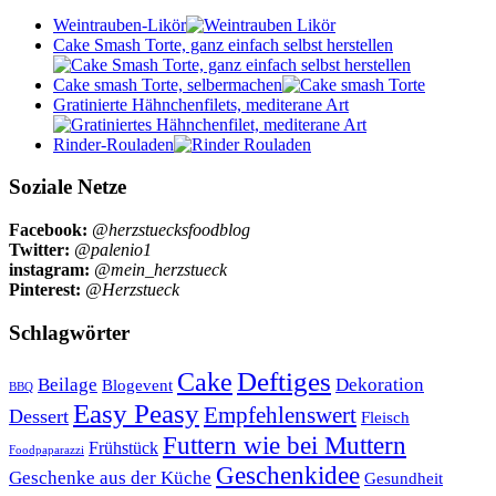
Weintrauben-Likör
Cake Smash Torte, ganz einfach selbst herstellen
Cake smash Torte, selbermachen
Gratinierte Hähnchenfilets, mediterane Art
Rinder-Rouladen
Soziale Netze
Facebook:
@herzstuecksfoodblog
Twitter:
@palenio1
instagram:
@mein_herzstueck
Pinterest:
@Herzstueck
Schlagwörter
Cake
Deftiges
Beilage
Dekoration
Blogevent
BBQ
Easy Peasy
Empfehlenswert
Dessert
Fleisch
Futtern wie bei Muttern
Frühstück
Foodpaparazzi
Geschenkidee
Geschenke aus der Küche
Gesundheit