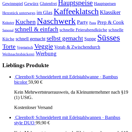
Hauptspeise
Gewürz
Glutenfrei
Gewinnspiel
Hauptspeisen
Kaffeeklatsch
Klassiker
im Glas
Herzstück unterwegs
Naschwerk
Kuchen
Party
Prep & Cook
Kräuter
Pasta
schnell & einfach
schnelle Feierabendküche
schnelle
Saisonal
Süsses
selbst gemacht
schnell gemacht
Suppe
Küche
Veggie
Torte
Vorab & Zwischendurch
Vegetarisch
Werbung
Weihnachtsbäckerei
Lieblings Produkte
Cleenbo® Schneidebrett mit Edelstahlwanne · Bambus
bicolor
59,90
€
Kein Mehrwertsteuerausweis, da Kleinunternehmer nach §19
(1) UStG.
Kostenloser Versand
Cleenbo® Schneidebrett mit Edelstahlwannen · Bambus
style DUO
99,90
€