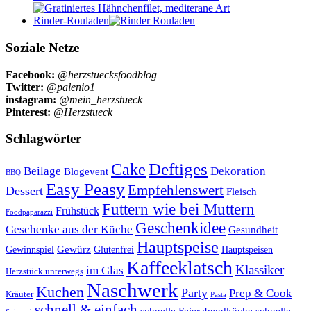
Rinder-Rouladen
Soziale Netze
Facebook:
@herzstuecksfoodblog
Twitter:
@palenio1
instagram:
@mein_herzstueck
Pinterest:
@Herzstueck
Schlagwörter
Cake
Deftiges
Beilage
Dekoration
Blogevent
BBQ
Easy Peasy
Empfehlenswert
Dessert
Fleisch
Futtern wie bei Muttern
Frühstück
Foodpaparazzi
Geschenkidee
Geschenke aus der Küche
Gesundheit
Hauptspeise
Gewürz
Glutenfrei
Gewinnspiel
Hauptspeisen
Kaffeeklatsch
Klassiker
im Glas
Herzstück unterwegs
Naschwerk
Kuchen
Party
Prep & Cook
Kräuter
Pasta
schnell & einfach