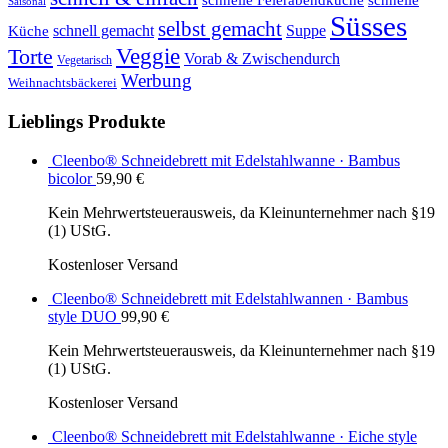
schnelle Feierabendküche
schnelle
Saisonal
Süsses
selbst gemacht
schnell gemacht
Suppe
Küche
Veggie
Torte
Vorab & Zwischendurch
Vegetarisch
Werbung
Weihnachtsbäckerei
Lieblings Produkte
Cleenbo® Schneidebrett mit Edelstahlwanne · Bambus
bicolor
59,90
€
Kein Mehrwertsteuerausweis, da Kleinunternehmer nach §19
(1) UStG.
Kostenloser Versand
Cleenbo® Schneidebrett mit Edelstahlwannen · Bambus
style DUO
99,90
€
Kein Mehrwertsteuerausweis, da Kleinunternehmer nach §19
(1) UStG.
Kostenloser Versand
Cleenbo® Schneidebrett mit Edelstahlwanne · Eiche style