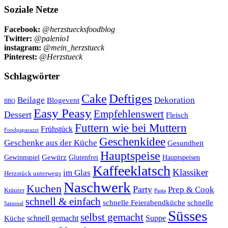
Soziale Netze
Facebook:
@herzstuecksfoodblog
Twitter:
@palenio1
instagram:
@mein_herzstueck
Pinterest:
@Herzstueck
Schlagwörter
Cake
Deftiges
Beilage
Dekoration
Blogevent
BBQ
Easy Peasy
Empfehlenswert
Dessert
Fleisch
Futtern wie bei Muttern
Frühstück
Foodpaparazzi
Geschenkidee
Geschenke aus der Küche
Gesundheit
Hauptspeise
Gewürz
Glutenfrei
Gewinnspiel
Hauptspeisen
Kaffeeklatsch
Klassiker
im Glas
Herzstück unterwegs
Naschwerk
Kuchen
Party
Prep & Cook
Kräuter
Pasta
schnell & einfach
schnelle Feierabendküche
schnelle
Saisonal
Süsses
selbst gemacht
schnell gemacht
Suppe
Küche