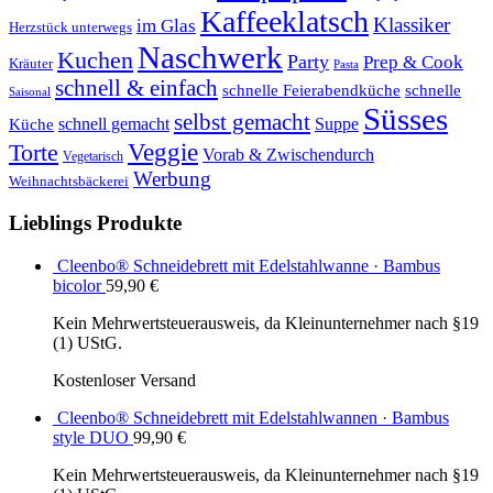
Kaffeeklatsch
Klassiker
im Glas
Herzstück unterwegs
Naschwerk
Kuchen
Party
Prep & Cook
Kräuter
Pasta
schnell & einfach
schnelle Feierabendküche
schnelle
Saisonal
Süsses
selbst gemacht
schnell gemacht
Suppe
Küche
Veggie
Torte
Vorab & Zwischendurch
Vegetarisch
Werbung
Weihnachtsbäckerei
Lieblings Produkte
Cleenbo® Schneidebrett mit Edelstahlwanne · Bambus
bicolor
59,90
€
Kein Mehrwertsteuerausweis, da Kleinunternehmer nach §19
(1) UStG.
Kostenloser Versand
Cleenbo® Schneidebrett mit Edelstahlwannen · Bambus
style DUO
99,90
€
Kein Mehrwertsteuerausweis, da Kleinunternehmer nach §19