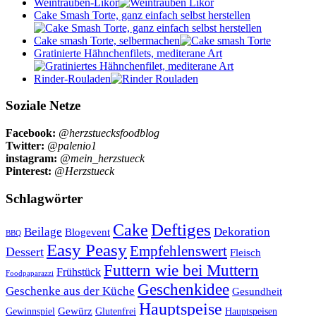
Weintrauben-Likör
Cake Smash Torte, ganz einfach selbst herstellen
Cake smash Torte, selbermachen
Gratinierte Hähnchenfilets, mediterane Art
Rinder-Rouladen
Soziale Netze
Facebook:
@herzstuecksfoodblog
Twitter:
@palenio1
instagram:
@mein_herzstueck
Pinterest:
@Herzstueck
Schlagwörter
Cake
Deftiges
Beilage
Dekoration
Blogevent
BBQ
Easy Peasy
Empfehlenswert
Dessert
Fleisch
Futtern wie bei Muttern
Frühstück
Foodpaparazzi
Geschenkidee
Geschenke aus der Küche
Gesundheit
Hauptspeise
Gewürz
Glutenfrei
Gewinnspiel
Hauptspeisen