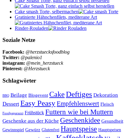
Cake Smash Torte, ganz einfach selbst herstellen
Cake smash Torte, selbermachen
Gratinierte Hähnchenfilets, mediterane Art
Rinder-Rouladen
Soziale Netze
Facebook:
@herzstuecksfoodblog
Twitter:
@palenio1
instagram:
@mein_herzstueck
Pinterest:
@Herzstueck
Schlagwörter
Cake
Deftiges
Beilage
Dekoration
Blogevent
BBQ
Easy Peasy
Empfehlenswert
Dessert
Fleisch
Futtern wie bei Muttern
Frühstück
Foodpaparazzi
Geschenkidee
Geschenke aus der Küche
Gesundheit
Hauptspeise
Gewürz
Glutenfrei
Gewinnspiel
Hauptspeisen
Kaffeeklatsch