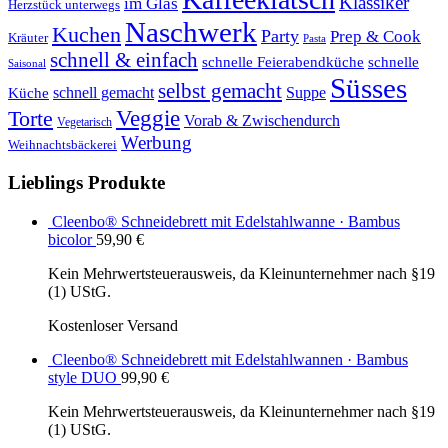
Klassiker
im Glas
Herzstück unterwegs
Naschwerk
Kuchen
Party
Prep & Cook
Kräuter
Pasta
schnell & einfach
schnelle Feierabendküche
schnelle
Saisonal
Süsses
selbst gemacht
schnell gemacht
Suppe
Küche
Veggie
Torte
Vorab & Zwischendurch
Vegetarisch
Werbung
Weihnachtsbäckerei
Lieblings Produkte
Cleenbo® Schneidebrett mit Edelstahlwanne · Bambus
bicolor
59,90
€
Kein Mehrwertsteuerausweis, da Kleinunternehmer nach §19
(1) UStG.
Kostenloser Versand
Cleenbo® Schneidebrett mit Edelstahlwannen · Bambus
style DUO
99,90
€
Kein Mehrwertsteuerausweis, da Kleinunternehmer nach §19
(1) UStG.