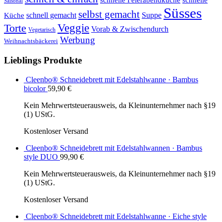
schnelle Feierabendküche
schnelle
Saisonal
Süsses
selbst gemacht
schnell gemacht
Suppe
Küche
Veggie
Torte
Vorab & Zwischendurch
Vegetarisch
Werbung
Weihnachtsbäckerei
Lieblings Produkte
Cleenbo® Schneidebrett mit Edelstahlwanne · Bambus
bicolor
59,90
€
Kein Mehrwertsteuerausweis, da Kleinunternehmer nach §19
(1) UStG.
Kostenloser Versand
Cleenbo® Schneidebrett mit Edelstahlwannen · Bambus
style DUO
99,90
€
Kein Mehrwertsteuerausweis, da Kleinunternehmer nach §19
(1) UStG.
Kostenloser Versand
Cleenbo® Schneidebrett mit Edelstahlwanne · Eiche style