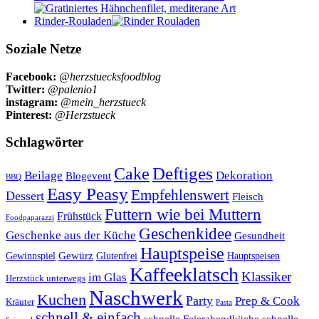
Rinder-Rouladen
Soziale Netze
Facebook:
@herzstuecksfoodblog
Twitter:
@palenio1
instagram:
@mein_herzstueck
Pinterest:
@Herzstueck
Schlagwörter
Cake
Deftiges
Beilage
Dekoration
Blogevent
BBQ
Easy Peasy
Empfehlenswert
Dessert
Fleisch
Futtern wie bei Muttern
Frühstück
Foodpaparazzi
Geschenkidee
Geschenke aus der Küche
Gesundheit
Hauptspeise
Gewürz
Glutenfrei
Gewinnspiel
Hauptspeisen
Kaffeeklatsch
Klassiker
im Glas
Herzstück unterwegs
Naschwerk
Kuchen
Party
Prep & Cook
Kräuter
Pasta
schnell & einfach