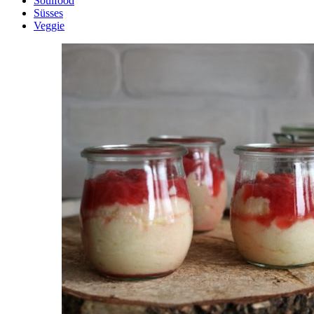
Soulfood
Süsses
Veggie