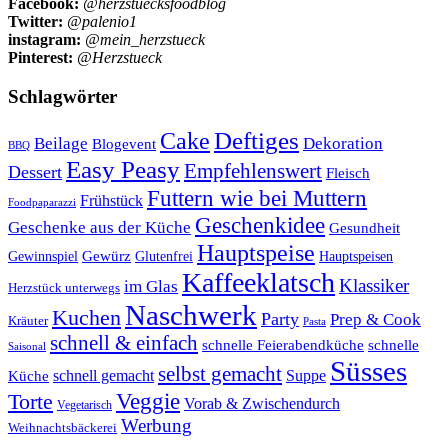
Facebook:
@herzstuecksfoodblog
Twitter:
@palenio1
instagram:
@mein_herzstueck
Pinterest:
@Herzstueck
Schlagwörter
Cake
Deftiges
Beilage
Dekoration
Blogevent
BBQ
Easy Peasy
Empfehlenswert
Dessert
Fleisch
Futtern wie bei Muttern
Frühstück
Foodpaparazzi
Geschenkidee
Geschenke aus der Küche
Gesundheit
Hauptspeise
Gewürz
Glutenfrei
Gewinnspiel
Hauptspeisen
Kaffeeklatsch
Klassiker
im Glas
Herzstück unterwegs
Naschwerk
Kuchen
Party
Prep & Cook
Kräuter
Pasta
schnell & einfach
schnelle Feierabendküche
schnelle
Saisonal
Süsses
selbst gemacht
schnell gemacht
Suppe
Küche
Veggie
Torte
Vorab & Zwischendurch
Vegetarisch
Werbung
Weihnachtsbäckerei