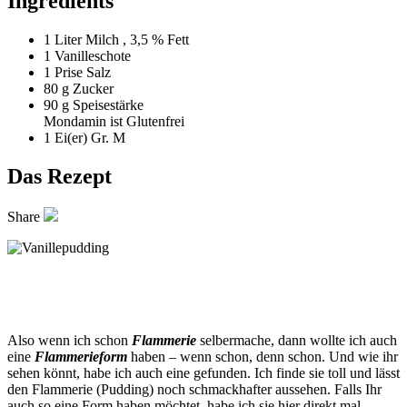
Ingredients
1 Liter
Milch , 3,5 % Fett
1
Vanilleschote
1 Prise
Salz
80 g
Zucker
90 g
Speisestärke
Mondamin ist Glutenfrei
1
Ei(er) Gr. M
Das Rezept
Share
Also wenn ich schon
Flammerie
selbermache, dann wollte ich auch
eine
Flammerieform
haben – wenn schon, denn schon. Und wie ihr
sehen könnt, habe ich auch eine gefunden. Ich finde sie toll und lässt
den Flammerie (Pudding) noch schmackhafter aussehen. Falls Ihr
auch so eine Form haben möchtet, habe ich sie hier direkt mal