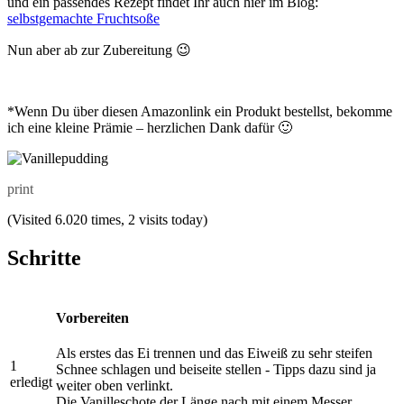
und ein passendes Rezept findet Ihr auch hier im Blog:
selbstgemachte Fruchtsoße
Nun aber ab zur Zubereitung 😉
*Wenn Du über diesen Amazonlink ein Produkt bestellst, bekomme
ich eine kleine Prämie – herzlichen Dank dafür 🙂
print
(Visited 6.020 times, 2 visits today)
Schritte
Vorbereiten
Als erstes das Ei trennen und das Eiweiß zu sehr steifen
1
Schnee schlagen und beiseite stellen - Tipps dazu sind ja
erledigt
weiter oben verlinkt.
Die Vanilleschote der Länge nach mit einem Messer