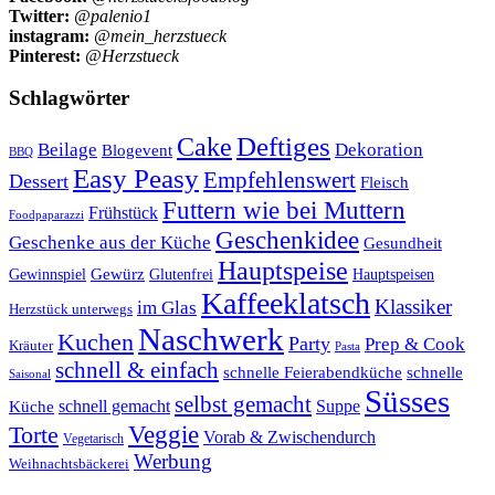
Twitter:
@palenio1
instagram:
@mein_herzstueck
Pinterest:
@Herzstueck
Schlagwörter
Cake
Deftiges
Beilage
Dekoration
Blogevent
BBQ
Easy Peasy
Empfehlenswert
Dessert
Fleisch
Futtern wie bei Muttern
Frühstück
Foodpaparazzi
Geschenkidee
Geschenke aus der Küche
Gesundheit
Hauptspeise
Gewürz
Glutenfrei
Gewinnspiel
Hauptspeisen
Kaffeeklatsch
Klassiker
im Glas
Herzstück unterwegs
Naschwerk
Kuchen
Party
Prep & Cook
Kräuter
Pasta
schnell & einfach
schnelle Feierabendküche
schnelle
Saisonal
Süsses
selbst gemacht
schnell gemacht
Suppe
Küche
Veggie
Torte
Vorab & Zwischendurch
Vegetarisch
Werbung
Weihnachtsbäckerei