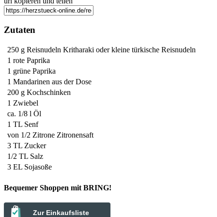
url kopieren und teilen
Zutaten
250 g
Reisnudeln
Kritharaki oder kleine türkische Reisnudeln
1
rote Paprika
1
grüne Paprika
1
Mandarinen aus der Dose
200 g
Kochschinken
1
Zwiebel
ca. 1/8 l
Öl
1 TL
Senf
von 1/2 Zitrone
Zitronensaft
3 TL
Zucker
1/2 TL
Salz
3 EL
Sojasoße
Bequemer Shoppen mit BRING!
Zur Einkaufsliste