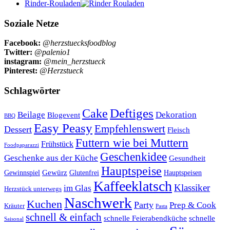
Rinder-Rouladen
Soziale Netze
Facebook:
@herzstuecksfoodblog
Twitter:
@palenio1
instagram:
@mein_herzstueck
Pinterest:
@Herzstueck
Schlagwörter
Cake
Deftiges
Beilage
Dekoration
Blogevent
BBQ
Easy Peasy
Empfehlenswert
Dessert
Fleisch
Futtern wie bei Muttern
Frühstück
Foodpaparazzi
Geschenkidee
Geschenke aus der Küche
Gesundheit
Hauptspeise
Gewürz
Glutenfrei
Gewinnspiel
Hauptspeisen
Kaffeeklatsch
Klassiker
im Glas
Herzstück unterwegs
Naschwerk
Kuchen
Party
Prep & Cook
Kräuter
Pasta
schnell & einfach
schnelle Feierabendküche
schnelle
Saisonal