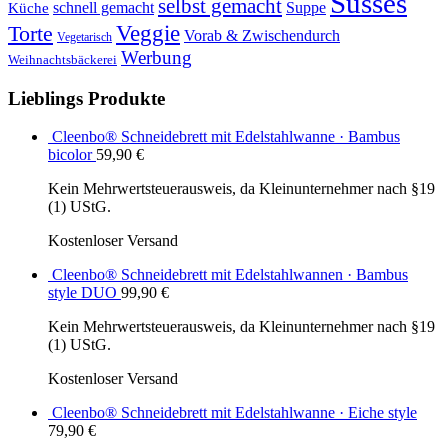
Süsses
selbst gemacht
schnell gemacht
Suppe
Küche
Veggie
Torte
Vorab & Zwischendurch
Vegetarisch
Werbung
Weihnachtsbäckerei
Lieblings Produkte
Cleenbo® Schneidebrett mit Edelstahlwanne · Bambus
bicolor
59,90
€
Kein Mehrwertsteuerausweis, da Kleinunternehmer nach §19
(1) UStG.
Kostenloser Versand
Cleenbo® Schneidebrett mit Edelstahlwannen · Bambus
style DUO
99,90
€
Kein Mehrwertsteuerausweis, da Kleinunternehmer nach §19
(1) UStG.
Kostenloser Versand
Cleenbo® Schneidebrett mit Edelstahlwanne · Eiche style
79,90
€