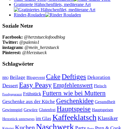
Gratinierte Hähnchenfilets, mediterane Art
Rinder-Rouladen
Soziale Netze
Facebook:
@herzstuecksfoodblog
Twitter:
@palenio1
instagram:
@mein_herzstueck
Pinterest:
@Herzstueck
Schlagwörter
Cake
Deftiges
Beilage
Dekoration
Blogevent
BBQ
Easy Peasy
Empfehlenswert
Dessert
Fleisch
Futtern wie bei Muttern
Frühstück
Foodpaparazzi
Geschenkidee
Geschenke aus der Küche
Gesundheit
Hauptspeise
Gewürz
Glutenfrei
Gewinnspiel
Hauptspeisen
Kaffeeklatsch
Klassiker
im Glas
Herzstück unterwegs
Naschwerk
Kuchen
Party
Prep & Cook
Kräuter
Pasta