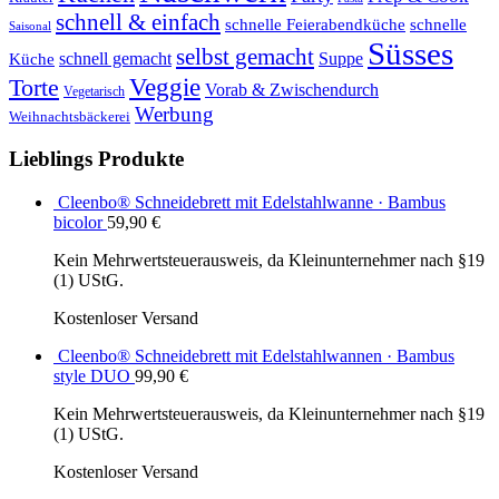
schnell & einfach
schnelle Feierabendküche
schnelle
Saisonal
Süsses
selbst gemacht
schnell gemacht
Suppe
Küche
Veggie
Torte
Vorab & Zwischendurch
Vegetarisch
Werbung
Weihnachtsbäckerei
Lieblings Produkte
Cleenbo® Schneidebrett mit Edelstahlwanne · Bambus
bicolor
59,90
€
Kein Mehrwertsteuerausweis, da Kleinunternehmer nach §19
(1) UStG.
Kostenloser Versand
Cleenbo® Schneidebrett mit Edelstahlwannen · Bambus
style DUO
99,90
€
Kein Mehrwertsteuerausweis, da Kleinunternehmer nach §19
(1) UStG.
Kostenloser Versand