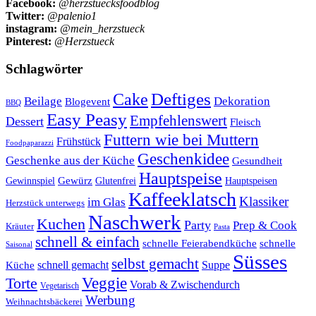
Facebook:
@herzstuecksfoodblog
Twitter:
@palenio1
instagram:
@mein_herzstueck
Pinterest:
@Herzstueck
Schlagwörter
Cake
Deftiges
Beilage
Dekoration
Blogevent
BBQ
Easy Peasy
Empfehlenswert
Dessert
Fleisch
Futtern wie bei Muttern
Frühstück
Foodpaparazzi
Geschenkidee
Geschenke aus der Küche
Gesundheit
Hauptspeise
Gewürz
Glutenfrei
Gewinnspiel
Hauptspeisen
Kaffeeklatsch
Klassiker
im Glas
Herzstück unterwegs
Naschwerk
Kuchen
Party
Prep & Cook
Kräuter
Pasta
schnell & einfach
schnelle Feierabendküche
schnelle
Saisonal
Süsses
selbst gemacht
schnell gemacht
Suppe
Küche
Veggie
Torte
Vorab & Zwischendurch
Vegetarisch
Werbung
Weihnachtsbäckerei