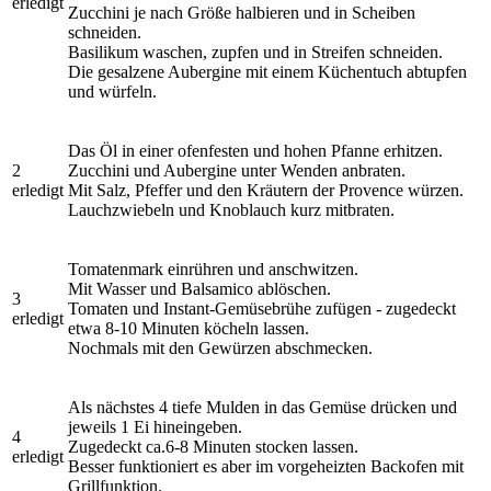
erledigt
Zucchini je nach Größe halbieren und in Scheiben
schneiden.
Basilikum waschen, zupfen und in Streifen schneiden.
Die gesalzene Aubergine mit einem Küchentuch abtupfen
und würfeln.
Das Öl in einer ofenfesten und hohen Pfanne erhitzen.
2
Zucchini und Aubergine unter Wenden anbraten.
erledigt
Mit Salz, Pfeffer und den Kräutern der Provence würzen.
Lauchzwiebeln und Knoblauch kurz mitbraten.
Tomatenmark einrühren und anschwitzen.
Mit Wasser und Balsamico ablöschen.
3
Tomaten und Instant-Gemüsebrühe zufügen - zugedeckt
erledigt
etwa 8-10 Minuten köcheln lassen.
Nochmals mit den Gewürzen abschmecken.
Als nächstes 4 tiefe Mulden in das Gemüse drücken und
jeweils 1 Ei hineingeben.
4
Zugedeckt ca.6-8 Minuten stocken lassen.
erledigt
Besser funktioniert es aber im vorgeheizten Backofen mit
Grillfunktion.