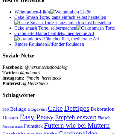
Best of Herzstück
Weintrauben-Likör
Cake Smash Torte, ganz einfach selbst herstellen
Cake smash Torte, selbermachen
Gratinierte Hähnchenfilets, mediterane Art
Rinder-Rouladen
Soziale Netze
Facebook:
@herzstuecksfoodblog
Twitter:
@palenio1
instagram:
@mein_herzstueck
Pinterest:
@Herzstueck
Schlagwörter
Cake
Deftiges
Beilage
Dekoration
Blogevent
BBQ
Easy Peasy
Empfehlenswert
Dessert
Fleisch
Futtern wie bei Muttern
Frühstück
Foodpaparazzi
Geschenkidee