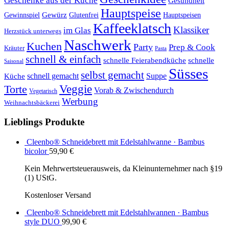
Geschenke aus der Küche
Gesundheit
Hauptspeise
Gewürz
Glutenfrei
Gewinnspiel
Hauptspeisen
Kaffeeklatsch
Klassiker
im Glas
Herzstück unterwegs
Naschwerk
Kuchen
Party
Prep & Cook
Kräuter
Pasta
schnell & einfach
schnelle Feierabendküche
schnelle
Saisonal
Süsses
selbst gemacht
schnell gemacht
Suppe
Küche
Veggie
Torte
Vorab & Zwischendurch
Vegetarisch
Werbung
Weihnachtsbäckerei
Lieblings Produkte
Cleenbo® Schneidebrett mit Edelstahlwanne · Bambus
bicolor
59,90
€
Kein Mehrwertsteuerausweis, da Kleinunternehmer nach §19
(1) UStG.
Kostenloser Versand
Cleenbo® Schneidebrett mit Edelstahlwannen · Bambus
style DUO
99,90
€