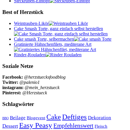
Steckrüben-Eintopf
Best of Herzstück
Weintrauben-Likör
Cake Smash Torte, ganz einfach selbst herstellen
Cake smash Torte, selbermachen
Gratinierte Hähnchenfilets, mediterane Art
Rinder-Rouladen
Soziale Netze
Facebook:
@herzstuecksfoodblog
Twitter:
@palenio1
instagram:
@mein_herzstueck
Pinterest:
@Herzstueck
Schlagwörter
Cake
Deftiges
Beilage
Dekoration
Blogevent
BBQ
Easy Peasy
Empfehlenswert
Dessert
Fleisch