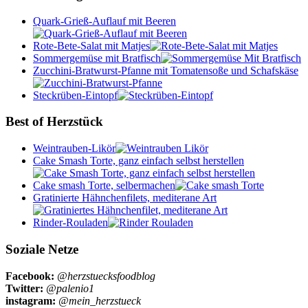
Quark-Grieß-Auflauf mit Beeren
Rote-Bete-Salat mit Matjes
Sommergemüse mit Bratfisch
Zucchini-Bratwurst-Pfanne mit Tomatensoße und Schafskäse
Steckrüben-Eintopf
Best of Herzstück
Weintrauben-Likör
Cake Smash Torte, ganz einfach selbst herstellen
Cake smash Torte, selbermachen
Gratinierte Hähnchenfilets, mediterane Art
Rinder-Rouladen
Soziale Netze
Facebook:
@herzstuecksfoodblog
Twitter:
@palenio1
instagram:
@mein_herzstueck