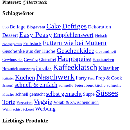
Pinterest:
@Herzstueck
Schlagwörter
Cake
Deftiges
Beilage
Dekoration
Blogevent
BBQ
Easy Peasy
Empfehlenswert
Dessert
Fleisch
Futtern wie bei Muttern
Frühstück
Foodpaparazzi
Geschenkidee
Geschenke aus der Küche
Gesundheit
Hauptspeise
Gewürz
Glutenfrei
Gewinnspiel
Hauptspeisen
Kaffeeklatsch
Klassiker
im Glas
Herzstück unterwegs
Naschwerk
Kuchen
Party
Prep & Cook
Kräuter
Pasta
schnell & einfach
schnelle Feierabendküche
schnelle
Saisonal
Süsses
selbst gemacht
schnell gemacht
Suppe
Küche
Veggie
Torte
Vorab & Zwischendurch
Vegetarisch
Werbung
Weihnachtsbäckerei
Lieblings Produkte