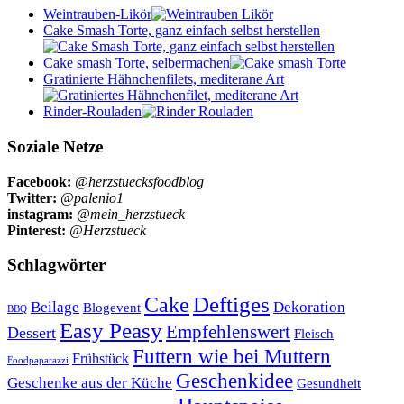
Weintrauben-Likör
Cake Smash Torte, ganz einfach selbst herstellen
Cake smash Torte, selbermachen
Gratinierte Hähnchenfilets, mediterane Art
Rinder-Rouladen
Soziale Netze
Facebook:
@herzstuecksfoodblog
Twitter:
@palenio1
instagram:
@mein_herzstueck
Pinterest:
@Herzstueck
Schlagwörter
Cake
Deftiges
Beilage
Dekoration
Blogevent
BBQ
Easy Peasy
Empfehlenswert
Dessert
Fleisch
Futtern wie bei Muttern
Frühstück
Foodpaparazzi
Geschenkidee
Geschenke aus der Küche
Gesundheit