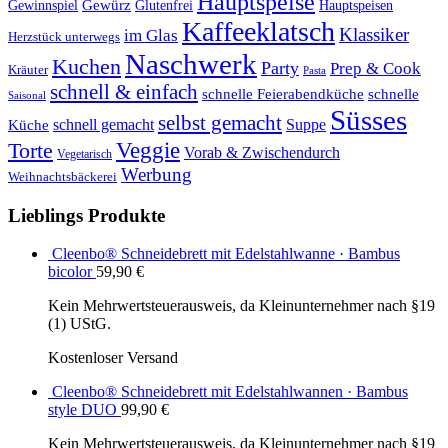
Hauptspeise
Gewürz
Glutenfrei
Gewinnspiel
Hauptspeisen
Kaffeeklatsch
Klassiker
im Glas
Herzstück unterwegs
Naschwerk
Kuchen
Party
Prep & Cook
Kräuter
Pasta
schnell & einfach
schnelle Feierabendküche
schnelle
Saisonal
Süsses
selbst gemacht
schnell gemacht
Suppe
Küche
Veggie
Torte
Vorab & Zwischendurch
Vegetarisch
Werbung
Weihnachtsbäckerei
Lieblings Produkte
Cleenbo® Schneidebrett mit Edelstahlwanne · Bambus
bicolor
59,90
€
Kein Mehrwertsteuerausweis, da Kleinunternehmer nach §19
(1) UStG.
Kostenloser Versand
Cleenbo® Schneidebrett mit Edelstahlwannen · Bambus
style DUO
99,90
€
Kein Mehrwertsteuerausweis, da Kleinunternehmer nach §19