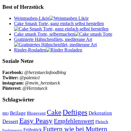
Best of Herzstück
Weintrauben-Likör
Cake Smash Torte, ganz einfach selbst herstellen
Cake smash Torte, selbermachen
Gratinierte Hähnchenfilets, mediterane Art
Rinder-Rouladen
Soziale Netze
Facebook:
@herzstuecksfoodblog
Twitter:
@palenio1
instagram:
@mein_herzstueck
Pinterest:
@Herzstueck
Schlagwörter
Cake
Deftiges
Beilage
Dekoration
Blogevent
BBQ
Easy Peasy
Empfehlenswert
Dessert
Fleisch
Futtern wie bei Muttern
Frühstück
Foodpaparazzi