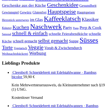
Geschenkidee
Geschenke aus der Küche
Gesundheit
Hauptspeise
Gewürz
Glutenfrei
Gewinnspiel
Hauptspeisen
Kaffeeklatsch
Klassiker
im Glas
Herzstück unterwegs
Naschwerk
Kuchen
Party
Prep & Cook
Kräuter
Pasta
schnell & einfach
schnelle Feierabendküche
schnelle
Saisonal
Süsses
selbst gemacht
schnell gemacht
Suppe
Küche
Veggie
Torte
Vorab & Zwischendurch
Vegetarisch
Werbung
Weihnachtsbäckerei
Lieblings Produkte
Cleenbo® Schneidebrett mit Edelstahlwanne · Bambus
bicolor
59,90
€
Kein Mehrwertsteuerausweis, da Kleinunternehmer nach §19
(1) UStG.
Kostenloser Versand
Cleenbo® Schneidebrett mit Edelstahlwannen · Bambus