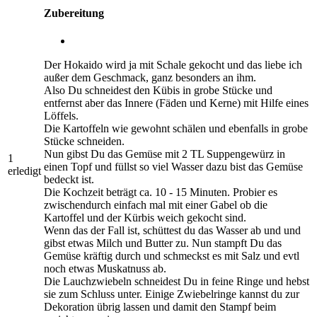
Zubereitung
Der Hokaido wird ja mit Schale gekocht und das liebe ich
außer dem Geschmack, ganz besonders an ihm.
Also Du schneidest den Kübis in grobe Stücke und
entfernst aber das Innere (Fäden und Kerne) mit Hilfe eines
Löffels.
Die Kartoffeln wie gewohnt schälen und ebenfalls in grobe
Stücke schneiden.
Nun gibst Du das Gemüse mit 2 TL Suppengewürz in
1
einen Topf und füllst so viel Wasser dazu bist das Gemüse
erledigt
bedeckt ist.
Die Kochzeit beträgt ca. 10 - 15 Minuten. Probier es
zwischendurch einfach mal mit einer Gabel ob die
Kartoffel und der Kürbis weich gekocht sind.
Wenn das der Fall ist, schüttest du das Wasser ab und und
gibst etwas Milch und Butter zu. Nun stampft Du das
Gemüse kräftig durch und schmeckst es mit Salz und evtl
noch etwas Muskatnuss ab.
Die Lauchzwiebeln schneidest Du in feine Ringe und hebst
sie zum Schluss unter. Einige Zwiebelringe kannst du zur
Dekoration übrig lassen und damit den Stampf beim