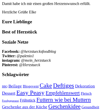
Damit habe ich mir einen großen Herzenswunsch erfüllt.
Herzliche Grüße Elke
Eure Lieblinge
Best of Herzstück
Soziale Netze
Facebook:
@herzstuecksfoodblog
Twitter:
@palenio1
instagram:
@mein_herzstueck
Pinterest:
@Herzstueck
Schlagwörter
Cake
Deftiges
Beilage
Dekoration
Blogevent
BBQ
Easy Peasy
Empfehlenswert
Dessert
Fleisch
Futtern wie bei Muttern
Frühstück
Foodpaparazzi
Geschenkidee
Geschenke aus der Küche
Gesundheit