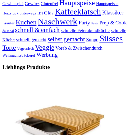
Hauptspeise
Gewürz
Glutenfrei
Gewinnspiel
Hauptspeisen
Kaffeeklatsch
Klassiker
im Glas
Herzstück unterwegs
Naschwerk
Kuchen
Party
Prep & Cook
Kräuter
Pasta
schnell & einfach
schnelle Feierabendküche
schnelle
Saisonal
Süsses
selbst gemacht
schnell gemacht
Suppe
Küche
Veggie
Torte
Vorab & Zwischendurch
Vegetarisch
Werbung
Weihnachtsbäckerei
Lieblings Produkte