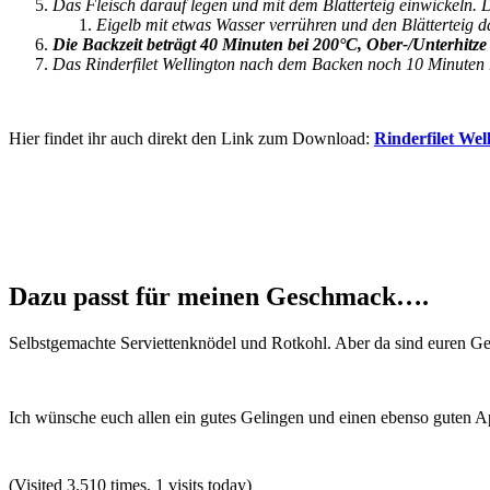
Das Fleisch darauf legen und mit dem Blätterteig einwickeln. D
Eigelb mit etwas Wasser verrühren und den Blätterteig d
Die Backzeit beträgt 40 Minuten bei 200°C, Ober-/Unterhitze
Das Rinderfilet Wellington nach dem Backen noch 10 Minuten 
Hier findet ihr auch direkt den Link zum Download:
Rinderfilet Wel
Dazu passt für meinen Geschmack….
Selbstgemachte Serviettenknödel und Rotkohl. Aber da sind euren Gel
Ich wünsche euch allen ein gutes Gelingen und einen ebenso guten A
(Visited 3.510 times, 1 visits today)