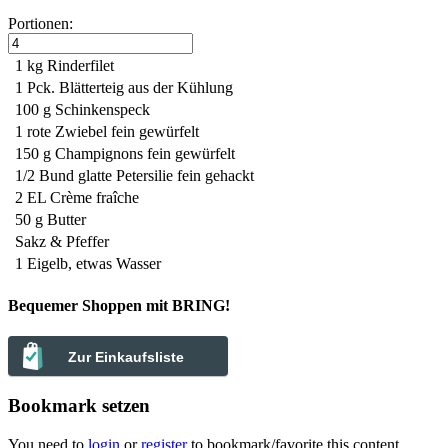
Portionen:
1 kg
Rinderfilet
1 Pck.
Blätterteig
aus der Kühlung
100 g
Schinkenspeck
1
rote Zwiebel
fein gewürfelt
150 g
Champignons
fein gewürfelt
1/2 Bund
glatte Petersilie
fein gehackt
2 EL
Crème fraîche
50 g
Butter
Sakz & Pfeffer
1 Eigelb, etwas Wasser
Bequemer Shoppen mit BRING!
Zur Einkaufsliste
Bookmark setzen
You need to
login
or
register
to bookmark/favorite this content.