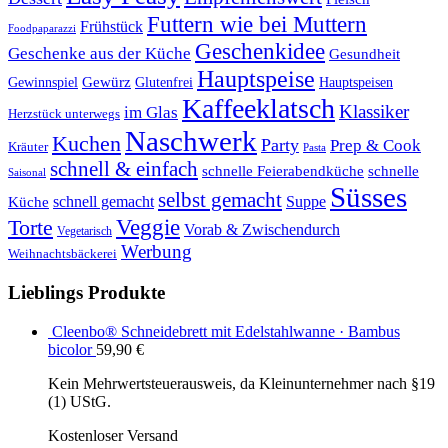
Futtern wie bei Muttern
Frühstück
Foodpaparazzi
Geschenkidee
Geschenke aus der Küche
Gesundheit
Hauptspeise
Gewürz
Glutenfrei
Gewinnspiel
Hauptspeisen
Kaffeeklatsch
Klassiker
im Glas
Herzstück unterwegs
Naschwerk
Kuchen
Party
Prep & Cook
Kräuter
Pasta
schnell & einfach
schnelle Feierabendküche
schnelle
Saisonal
Süsses
selbst gemacht
schnell gemacht
Suppe
Küche
Veggie
Torte
Vorab & Zwischendurch
Vegetarisch
Werbung
Weihnachtsbäckerei
Lieblings Produkte
Cleenbo® Schneidebrett mit Edelstahlwanne · Bambus
bicolor
59,90
€
Kein Mehrwertsteuerausweis, da Kleinunternehmer nach §19
(1) UStG.
Kostenloser Versand