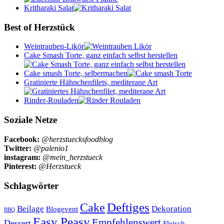
Kritharaki Salat
Best of Herzstück
Weintrauben-Likör
Cake Smash Torte, ganz einfach selbst herstellen
Cake smash Torte, selbermachen
Gratinierte Hähnchenfilets, mediterane Art
Rinder-Rouladen
Soziale Netze
Facebook:
@herzstuecksfoodblog
Twitter:
@palenio1
instagram:
@mein_herzstueck
Pinterest:
@Herzstueck
Schlagwörter
Cake
Deftiges
Beilage
Dekoration
Blogevent
BBQ
Easy Peasy
Empfehlenswert
Dessert
Fleisch