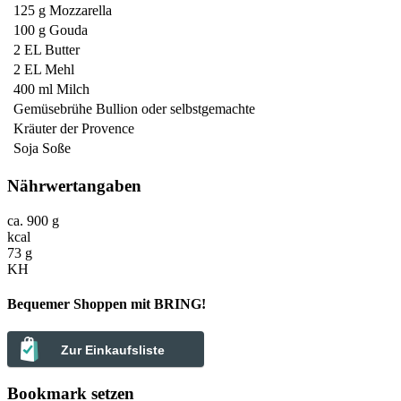
125 g
Mozzarella
100 g
Gouda
2 EL
Butter
2 EL
Mehl
400 ml
Milch
Gemüsebrühe Bullion
oder selbstgemachte
Kräuter der Provence
Soja Soße
Nährwertangaben
ca. 900 g
kcal
73 g
KH
Bequemer Shoppen mit BRING!
Zur Einkaufsliste
Bookmark setzen