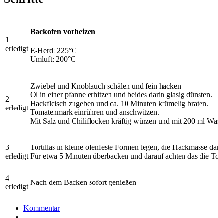
Backofen vorheizen
1
erledigt
E-Herd: 225°C
Umluft: 200°C
Zwiebel und Knoblauch schälen und fein hacken.
Öl in einer pfanne erhitzen und beides darin glasig dünsten.
2
Hackfleisch zugeben und ca. 10 Minuten krümelig braten.
erledigt
Tomatenmark einrühren und anschwitzen.
Mit Salz und Chiliflocken kräftig würzen und mit 200 ml W
3
Tortillas in kleine ofenfeste Formen legen, die Hackmasse da
erledigt
Für etwa 5 Minuten überbacken und darauf achten das die Tor
4
Nach dem Backen sofort genießen
erledigt
Kommentar