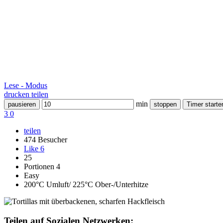
Lese - Modus
drucken
teilen
min
pausieren
stoppen
Timer starte
3
0
teilen
474 Besucher
Like
6
25
Portionen 4
Easy
200°C Umluft/ 225°C Ober-/Unterhitze
Teilen auf Sozialen Netzwerken: