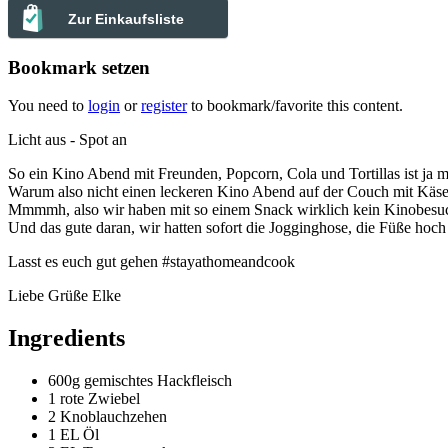
Zur Einkaufsliste
Bookmark setzen
You need to
login
or
register
to bookmark/favorite this content.
Licht aus - Spot an
So ein Kino Abend mit Freunden, Popcorn, Cola und Tortillas ist ja 
Warum also nicht einen leckeren Kino Abend auf der Couch mit Käse
Mmmmh, also wir haben mit so einem Snack wirklich kein Kinobesuc
Und das gute daran, wir hatten sofort die Jogginghose, die Füße hoc
Lasst es euch gut gehen #stayathomeandcook
Liebe Grüße Elke
Ingredients
600g
gemischtes Hackfleisch
1
rote Zwiebel
2
Knoblauchzehen
1 EL
Öl