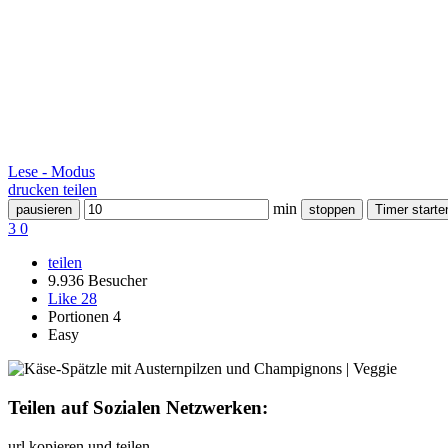
Lese - Modus
drucken
teilen
min
pausieren
stoppen
Timer starte
3
0
teilen
9.936 Besucher
Like
28
Portionen 4
Easy
Teilen auf Sozialen Netzwerken:
url kopieren und teilen