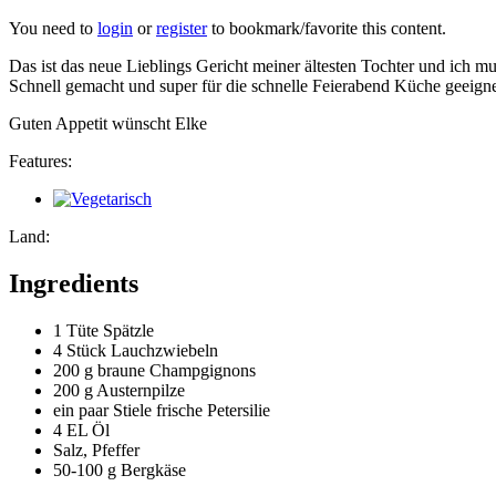
You need to
login
or
register
to bookmark/favorite this content.
Das ist das neue Lieblings Gericht meiner ältesten Tochter und ich m
Schnell gemacht und super für die schnelle Feierabend Küche geeigne
Guten Appetit wünscht Elke
Features:
Land:
Ingredients
1 Tüte
Spätzle
4 Stück
Lauchzwiebeln
200 g
braune Champgignons
200 g
Austernpilze
ein paar Stiele
frische Petersilie
4 EL
Öl
Salz, Pfeffer
50-100 g
Bergkäse