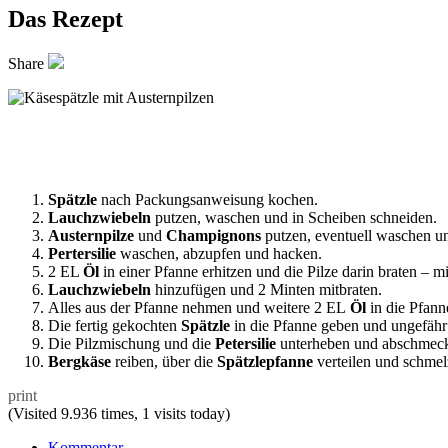
Das Rezept
Share
Spätzle
nach Packungsanweisung kochen.
Lauchzwiebeln
putzen, waschen und in Scheiben schneiden.
Austernpilze
und
Champignons
putzen, eventuell waschen un
Pertersilie
waschen, abzupfen und hacken.
2 EL
Öl
in einer Pfanne erhitzen und die Pilze darin braten – m
Lauchzwiebeln
hinzufügen und 2 Minten mitbraten.
Alles aus der Pfanne nehmen und weitere 2 EL
Öl
in die Pfann
Die fertig gekochten
Spätzle
in die Pfanne geben und ungefähr
Die Pilzmischung und die
Petersilie
unterheben und abschmec
Bergkäse
reiben, über die
Spätzlepfanne
verteilen und schmel
print
(Visited 9.936 times, 1 visits today)
Kommentar