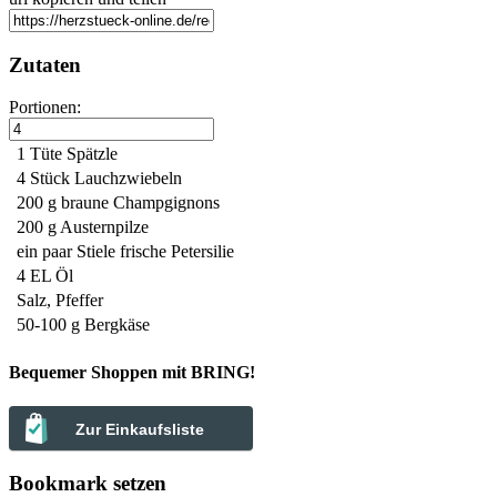
Zutaten
Portionen:
1 Tüte
Spätzle
4 Stück
Lauchzwiebeln
200 g
braune Champgignons
200 g
Austernpilze
ein paar Stiele
frische Petersilie
4 EL
Öl
Salz, Pfeffer
50-100 g
Bergkäse
Bequemer Shoppen mit BRING!
Zur Einkaufsliste
Bookmark setzen