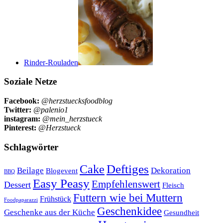
Rinder-Rouladen
Soziale Netze
Facebook:
@herzstuecksfoodblog
Twitter:
@palenio1
instagram:
@mein_herzstueck
Pinterest:
@Herzstueck
Schlagwörter
Cake
Deftiges
Beilage
Dekoration
Blogevent
BBQ
Easy Peasy
Empfehlenswert
Dessert
Fleisch
Futtern wie bei Muttern
Frühstück
Foodpaparazzi
Geschenkidee
Geschenke aus der Küche
Gesundheit