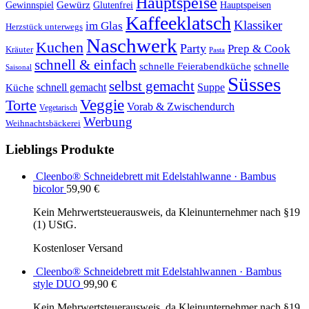
Hauptspeise
Gewürz
Glutenfrei
Gewinnspiel
Hauptspeisen
Kaffeeklatsch
Klassiker
im Glas
Herzstück unterwegs
Naschwerk
Kuchen
Party
Prep & Cook
Kräuter
Pasta
schnell & einfach
schnelle Feierabendküche
schnelle
Saisonal
Süsses
selbst gemacht
schnell gemacht
Suppe
Küche
Veggie
Torte
Vorab & Zwischendurch
Vegetarisch
Werbung
Weihnachtsbäckerei
Lieblings Produkte
Cleenbo® Schneidebrett mit Edelstahlwanne · Bambus
bicolor
59,90
€
Kein Mehrwertsteuerausweis, da Kleinunternehmer nach §19
(1) UStG.
Kostenloser Versand
Cleenbo® Schneidebrett mit Edelstahlwannen · Bambus
style DUO
99,90
€
Kein Mehrwertsteuerausweis, da Kleinunternehmer nach §19