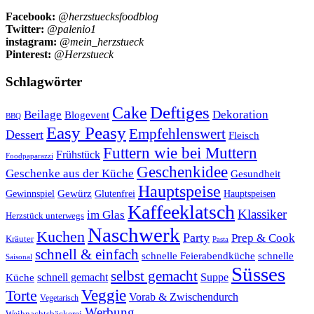
Facebook:
@herzstuecksfoodblog
Twitter:
@palenio1
instagram:
@mein_herzstueck
Pinterest:
@Herzstueck
Schlagwörter
Cake
Deftiges
Beilage
Dekoration
Blogevent
BBQ
Easy Peasy
Empfehlenswert
Dessert
Fleisch
Futtern wie bei Muttern
Frühstück
Foodpaparazzi
Geschenkidee
Geschenke aus der Küche
Gesundheit
Hauptspeise
Gewürz
Glutenfrei
Gewinnspiel
Hauptspeisen
Kaffeeklatsch
Klassiker
im Glas
Herzstück unterwegs
Naschwerk
Kuchen
Party
Prep & Cook
Kräuter
Pasta
schnell & einfach
schnelle Feierabendküche
schnelle
Saisonal
Süsses
selbst gemacht
schnell gemacht
Suppe
Küche
Veggie
Torte
Vorab & Zwischendurch
Vegetarisch
Werbung
Weihnachtsbäckerei