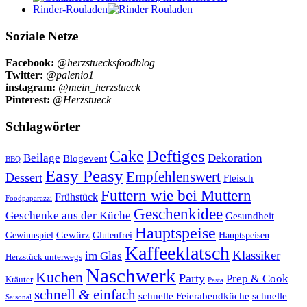
Rinder-Rouladen
Soziale Netze
Facebook:
@herzstuecksfoodblog
Twitter:
@palenio1
instagram:
@mein_herzstueck
Pinterest:
@Herzstueck
Schlagwörter
Cake
Deftiges
Beilage
Dekoration
Blogevent
BBQ
Easy Peasy
Empfehlenswert
Dessert
Fleisch
Futtern wie bei Muttern
Frühstück
Foodpaparazzi
Geschenkidee
Geschenke aus der Küche
Gesundheit
Hauptspeise
Gewürz
Glutenfrei
Gewinnspiel
Hauptspeisen
Kaffeeklatsch
Klassiker
im Glas
Herzstück unterwegs
Naschwerk
Kuchen
Party
Prep & Cook
Kräuter
Pasta
schnell & einfach
schnelle Feierabendküche
schnelle
Saisonal