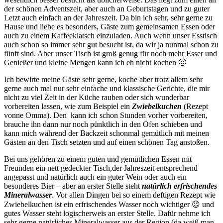
der schönen Adventszeit, aber auch an Geburtstagen und zu guter
Letzt auch einfach an der Jahreszeit. Da bin ich sehr, sehr gerne zu
Hause und liebe es besonders, Gäste zum gemeinsamen Essen oder
auch zu einem Kaffeeklatsch einzuladen. Auch wenn unser Esstisch
auch schon so immer sehr gut besucht ist, da wir ja nunmal schon zu
fünft sind. Aber unser Tisch ist groß genug für noch mehr Esser und
Genießer und kleine Mengen kann ich eh nicht kochen 🙂
Ich bewirte meine Gäste sehr gerne, koche aber trotz allem sehr
gerne auch mal nur sehr einfache und klassische Gerichte, die mir
nicht zu viel Zeit in der Küche rauben oder sich wunderbar
vorbereiten lassen, wie zum Beispiel ein
Zwiebelkuchen
(Rezept
vonne Omma). Den kann ich schon Stunden vorher vorbereiten,
brauche ihn dann nur noch pünktlich in den Ofen schieben und
kann mich während der Backzeit schonmal gemütlich mit meinen
Gästen an den Tisch setzten und auf einen schönen Tag anstoßen.
Bei uns gehören zu einem guten und gemütlichen Essen mit
Freunden ein nett gedeckter Tisch,der Jahreszeit entsprechend
angepasst und natürlich auch ein guter Wein oder auch ein
besonderes Bier – aber an erster Stelle steht
natürlich erfrischendes
Mineralwasser
. Vor allen Dingen bei so einem deftigen Rezept wie
Zwiebelkuchen ist ein erfrischendes Wasser noch wichtiger 😉 und
gutes Wasser steht logischerweis an erster Stelle. Dafür nehme ich
sehr gerne natürliches Mineralwasser aus der Region (da weiß man