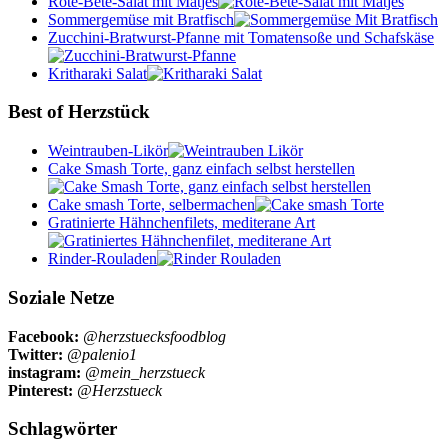
Rote-Bete-Salat mit Matjes
Sommergemüse mit Bratfisch
Zucchini-Bratwurst-Pfanne mit Tomatensoße und Schafskäse
Kritharaki Salat
Best of Herzstück
Weintrauben-Likör
Cake Smash Torte, ganz einfach selbst herstellen
Cake smash Torte, selbermachen
Gratinierte Hähnchenfilets, mediterane Art
Rinder-Rouladen
Soziale Netze
Facebook:
@herzstuecksfoodblog
Twitter:
@palenio1
instagram:
@mein_herzstueck
Pinterest:
@Herzstueck
Schlagwörter