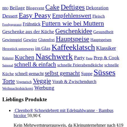
Cake
Deftiges
Beilage
Dekoration
Blogevent
BBQ
Easy Peasy
Empfehlenswert
Dessert
Fleisch
Futtern wie bei Muttern
Frühstück
Foodpaparazzi
Geschenkidee
Geschenke aus der Küche
Gesundheit
Hauptspeise
Gewürz
Glutenfrei
Gewinnspiel
Hauptspeisen
Kaffeeklatsch
Klassiker
im Glas
Herzstück unterwegs
Naschwerk
Kuchen
Party
Prep & Cook
Kräuter
Pasta
schnell & einfach
schnelle Feierabendküche
schnelle
Saisonal
Süsses
selbst gemacht
schnell gemacht
Suppe
Küche
Veggie
Torte
Vorab & Zwischendurch
Vegetarisch
Werbung
Weihnachtsbäckerei
Lieblings Produkte
Cleenbo® Schneidebrett mit Edelstahlwanne · Bambus
bicolor
59,90
€
Kein Mehrwertsteuerausweis, da Kleinunternehmer nach §19