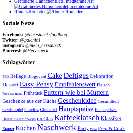
Gratinierte Hähnchenfilets, mediterane Art
Rinder-Rouladen
Soziale Netze
Facebook:
@herzstuecksfoodblog
Twitter:
@palenio1
instagram:
@mein_herzstueck
Pinterest:
@Herzstueck
Schlagwörter
Cake
Deftiges
Beilage
Dekoration
Blogevent
BBQ
Easy Peasy
Empfehlenswert
Dessert
Fleisch
Futtern wie bei Muttern
Frühstück
Foodpaparazzi
Geschenkidee
Geschenke aus der Küche
Gesundheit
Hauptspeise
Gewürz
Glutenfrei
Gewinnspiel
Hauptspeisen
Kaffeeklatsch
Klassiker
im Glas
Herzstück unterwegs
Naschwerk
Kuchen
Party
Prep & Cook
Kräuter
Pasta