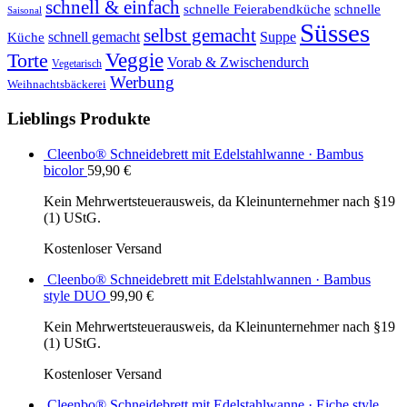
schnell & einfach
schnelle Feierabendküche
schnelle
Saisonal
Süsses
selbst gemacht
schnell gemacht
Suppe
Küche
Veggie
Torte
Vorab & Zwischendurch
Vegetarisch
Werbung
Weihnachtsbäckerei
Lieblings Produkte
Cleenbo® Schneidebrett mit Edelstahlwanne · Bambus
bicolor
59,90
€
Kein Mehrwertsteuerausweis, da Kleinunternehmer nach §19
(1) UStG.
Kostenloser Versand
Cleenbo® Schneidebrett mit Edelstahlwannen · Bambus
style DUO
99,90
€
Kein Mehrwertsteuerausweis, da Kleinunternehmer nach §19
(1) UStG.
Kostenloser Versand
Cleenbo® Schneidebrett mit Edelstahlwanne · Eiche style