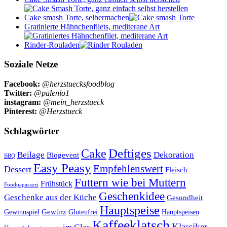
Cake smash Torte, selbermachen
Gratinierte Hähnchenfilets, mediterane Art
Rinder-Rouladen
Soziale Netze
Facebook:
@herzstuecksfoodblog
Twitter:
@palenio1
instagram:
@mein_herzstueck
Pinterest:
@Herzstueck
Schlagwörter
Cake
Deftiges
Beilage
Dekoration
Blogevent
BBQ
Easy Peasy
Empfehlenswert
Dessert
Fleisch
Futtern wie bei Muttern
Frühstück
Foodpaparazzi
Geschenkidee
Geschenke aus der Küche
Gesundheit
Hauptspeise
Gewürz
Glutenfrei
Gewinnspiel
Hauptspeisen
Kaffeeklatsch
Klassiker