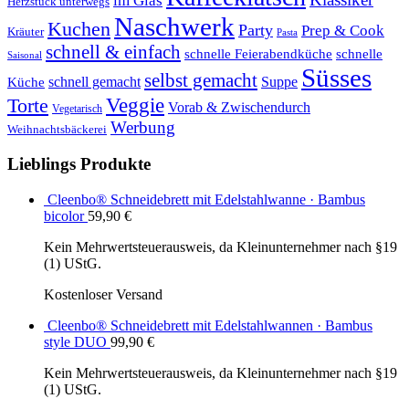
im Glas
Herzstück unterwegs
Naschwerk
Kuchen
Party
Prep & Cook
Kräuter
Pasta
schnell & einfach
schnelle Feierabendküche
schnelle
Saisonal
Süsses
selbst gemacht
schnell gemacht
Suppe
Küche
Veggie
Torte
Vorab & Zwischendurch
Vegetarisch
Werbung
Weihnachtsbäckerei
Lieblings Produkte
Cleenbo® Schneidebrett mit Edelstahlwanne · Bambus
bicolor
59,90
€
Kein Mehrwertsteuerausweis, da Kleinunternehmer nach §19
(1) UStG.
Kostenloser Versand
Cleenbo® Schneidebrett mit Edelstahlwannen · Bambus
style DUO
99,90
€
Kein Mehrwertsteuerausweis, da Kleinunternehmer nach §19
(1) UStG.