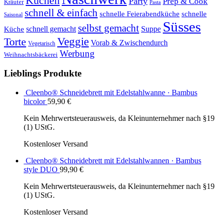
Kuchen
Party
Prep & Cook
Kräuter
Pasta
schnell & einfach
schnelle Feierabendküche
schnelle
Saisonal
Süsses
selbst gemacht
schnell gemacht
Suppe
Küche
Veggie
Torte
Vorab & Zwischendurch
Vegetarisch
Werbung
Weihnachtsbäckerei
Lieblings Produkte
Cleenbo® Schneidebrett mit Edelstahlwanne · Bambus
bicolor
59,90
€
Kein Mehrwertsteuerausweis, da Kleinunternehmer nach §19
(1) UStG.
Kostenloser Versand
Cleenbo® Schneidebrett mit Edelstahlwannen · Bambus
style DUO
99,90
€
Kein Mehrwertsteuerausweis, da Kleinunternehmer nach §19
(1) UStG.
Kostenloser Versand