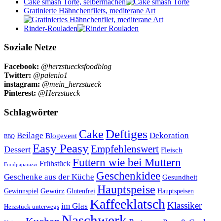
Cake smash Torte, selbermachen
Gratinierte Hähnchenfilets, mediterane Art
Rinder-Rouladen
Soziale Netze
Facebook:
@herzstuecksfoodblog
Twitter:
@palenio1
instagram:
@mein_herzstueck
Pinterest:
@Herzstueck
Schlagwörter
Cake
Deftiges
Beilage
Dekoration
Blogevent
BBQ
Easy Peasy
Empfehlenswert
Dessert
Fleisch
Futtern wie bei Muttern
Frühstück
Foodpaparazzi
Geschenkidee
Geschenke aus der Küche
Gesundheit
Hauptspeise
Gewürz
Glutenfrei
Gewinnspiel
Hauptspeisen
Kaffeeklatsch
Klassiker
im Glas
Herzstück unterwegs
Naschwerk