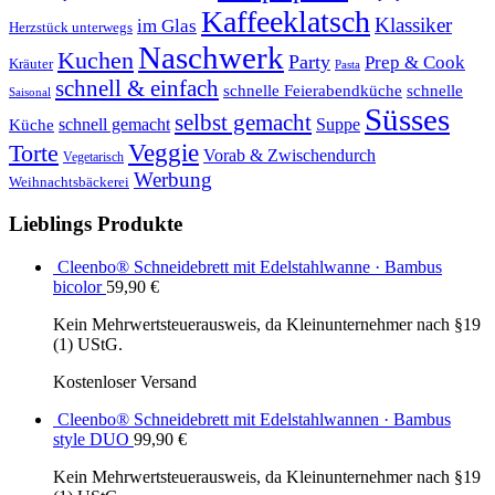
Kaffeeklatsch
Klassiker
im Glas
Herzstück unterwegs
Naschwerk
Kuchen
Party
Prep & Cook
Kräuter
Pasta
schnell & einfach
schnelle Feierabendküche
schnelle
Saisonal
Süsses
selbst gemacht
schnell gemacht
Suppe
Küche
Veggie
Torte
Vorab & Zwischendurch
Vegetarisch
Werbung
Weihnachtsbäckerei
Lieblings Produkte
Cleenbo® Schneidebrett mit Edelstahlwanne · Bambus
bicolor
59,90
€
Kein Mehrwertsteuerausweis, da Kleinunternehmer nach §19
(1) UStG.
Kostenloser Versand
Cleenbo® Schneidebrett mit Edelstahlwannen · Bambus
style DUO
99,90
€
Kein Mehrwertsteuerausweis, da Kleinunternehmer nach §19