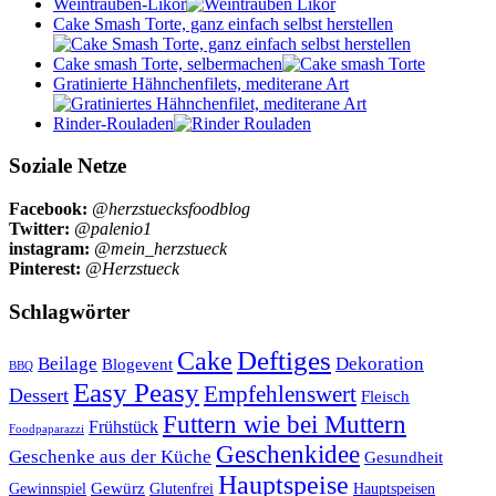
Weintrauben-Likör
Cake Smash Torte, ganz einfach selbst herstellen
Cake smash Torte, selbermachen
Gratinierte Hähnchenfilets, mediterane Art
Rinder-Rouladen
Soziale Netze
Facebook:
@herzstuecksfoodblog
Twitter:
@palenio1
instagram:
@mein_herzstueck
Pinterest:
@Herzstueck
Schlagwörter
Cake
Deftiges
Beilage
Dekoration
Blogevent
BBQ
Easy Peasy
Empfehlenswert
Dessert
Fleisch
Futtern wie bei Muttern
Frühstück
Foodpaparazzi
Geschenkidee
Geschenke aus der Küche
Gesundheit
Hauptspeise
Gewürz
Glutenfrei
Gewinnspiel
Hauptspeisen