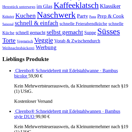
Kaffeeklatsch
Klassiker
im Glas
Herzstück unterwegs
Naschwerk
Kuchen
Party
Prep & Cook
Kräuter
Pasta
schnell & einfach
schnelle Feierabendküche
schnelle
Saisonal
Süsses
selbst gemacht
schnell gemacht
Suppe
Küche
Veggie
Torte
Vorab & Zwischendurch
Vegetarisch
Werbung
Weihnachtsbäckerei
Lieblings Produkte
Cleenbo® Schneidebrett mit Edelstahlwanne · Bambus
bicolor
59,90
€
Kein Mehrwertsteuerausweis, da Kleinunternehmer nach §19
(1) UStG.
Kostenloser Versand
Cleenbo® Schneidebrett mit Edelstahlwannen · Bambus
style DUO
99,90
€
Kein Mehrwertsteuerausweis, da Kleinunternehmer nach §19
(1) UStG.