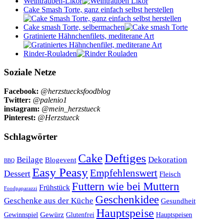
Weintrauben-Likör
Cake Smash Torte, ganz einfach selbst herstellen
Cake smash Torte, selbermachen
Gratinierte Hähnchenfilets, mediterane Art
Rinder-Rouladen
Soziale Netze
Facebook:
@herzstuecksfoodblog
Twitter:
@palenio1
instagram:
@mein_herzstueck
Pinterest:
@Herzstueck
Schlagwörter
Cake
Deftiges
Beilage
Dekoration
Blogevent
BBQ
Easy Peasy
Empfehlenswert
Dessert
Fleisch
Futtern wie bei Muttern
Frühstück
Foodpaparazzi
Geschenkidee
Geschenke aus der Küche
Gesundheit
Hauptspeise
Gewürz
Glutenfrei
Gewinnspiel
Hauptspeisen