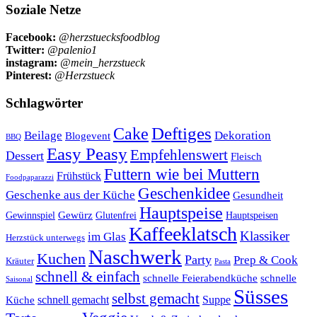
Soziale Netze
Facebook:
@herzstuecksfoodblog
Twitter:
@palenio1
instagram:
@mein_herzstueck
Pinterest:
@Herzstueck
Schlagwörter
Cake
Deftiges
Beilage
Dekoration
Blogevent
BBQ
Easy Peasy
Empfehlenswert
Dessert
Fleisch
Futtern wie bei Muttern
Frühstück
Foodpaparazzi
Geschenkidee
Geschenke aus der Küche
Gesundheit
Hauptspeise
Gewürz
Glutenfrei
Gewinnspiel
Hauptspeisen
Kaffeeklatsch
Klassiker
im Glas
Herzstück unterwegs
Naschwerk
Kuchen
Party
Prep & Cook
Kräuter
Pasta
schnell & einfach
schnelle Feierabendküche
schnelle
Saisonal
Süsses
selbst gemacht
schnell gemacht
Suppe
Küche