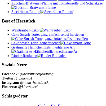
Zucchini-Bratwurst-Pfanne mit Tomatensoße und Schafskäse
Steckrüben-Eintopf
Best of Herzstück
Weintrauben-Likör
Cake Smash Torte, ganz einfach selbst herstellen
Cake smash Torte, selbermachen
Gratinierte Hähnchenfilets, mediterane Art
Rinder-Rouladen
Soziale Netze
Facebook:
@herzstuecksfoodblog
Twitter:
@palenio1
instagram:
@mein_herzstueck
Pinterest:
@Herzstueck
Schlagwörter