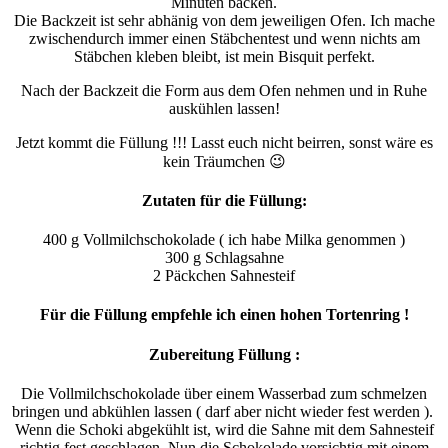
Minuten backen.
Die Backzeit ist sehr abhänig von dem jeweiligen Ofen. Ich mache
zwischendurch immer einen Stäbchentest und wenn nichts am
Stäbchen kleben bleibt, ist mein Bisquit perfekt.
Nach der Backzeit die Form aus dem Ofen nehmen und in Ruhe
auskühlen lassen!
Jetzt kommt die Füllung !!! Lasst euch nicht beirren, sonst wäre es
kein Träumchen 😉
Zutaten für die Füllung:
400 g Vollmilchschokolade ( ich habe Milka genommen )
300 g Schlagsahne
2 Päckchen Sahnesteif
Für die Füllung empfehle ich einen hohen Tortenring !
Zubereitung Füllung :
Die Vollmilchschokolade über einem Wasserbad zum schmelzen
bringen und abkühlen lassen ( darf aber nicht wieder fest werden ).
Wenn die Schoki abgekühlt ist, wird die Sahne mit dem Sahnesteif
richtig fest geschlagen. Nun die Schokolade vorsichtig mit einem