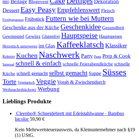
Cake
Deftiges
Beilage
Dekoration
Blogevent
BBQ
Easy Peasy
Empfehlenswert
Dessert
Fleisch
Futtern wie bei Muttern
Frühstück
Foodpaparazzi
Geschenkidee
Geschenke aus der Küche
Gesundheit
Hauptspeise
Gewürz
Glutenfrei
Gewinnspiel
Hauptspeisen
Kaffeeklatsch
Klassiker
im Glas
Herzstück unterwegs
Naschwerk
Kuchen
Party
Prep & Cook
Kräuter
Pasta
schnell & einfach
schnelle Feierabendküche
schnelle
Saisonal
Süsses
selbst gemacht
schnell gemacht
Suppe
Küche
Veggie
Torte
Vorab & Zwischendurch
Vegetarisch
Werbung
Weihnachtsbäckerei
Lieblings Produkte
Cleenbo® Schneidebrett mit Edelstahlwanne · Bambus
bicolor
59,90
€
Kein Mehrwertsteuerausweis, da Kleinunternehmer nach §19
(1) UStG.