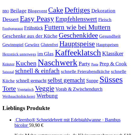
Cake
Deftiges
Beilage
Dekoration
Blogevent
BBQ
Easy Peasy
Empfehlenswert
Dessert
Fleisch
Futtern wie bei Muttern
Frühstück
Foodpaparazzi
Geschenkidee
Geschenke aus der Küche
Gesundheit
Hauptspeise
Gewürz
Glutenfrei
Gewinnspiel
Hauptspeisen
Kaffeeklatsch
Klassiker
im Glas
Herzstück unterwegs
Naschwerk
Kuchen
Party
Prep & Cook
Kräuter
Pasta
schnell & einfach
schnelle Feierabendküche
schnelle
Saisonal
Süsses
selbst gemacht
schnell gemacht
Suppe
Küche
Veggie
Torte
Vorab & Zwischendurch
Vegetarisch
Werbung
Weihnachtsbäckerei
Lieblings Produkte
Cleenbo® Schneidebrett mit Edelstahlwanne · Bambus
bicolor
59,90
€