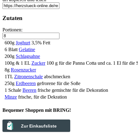
Zutaten
Portionen:
600g
Joghurt
3,5% Fett
6 Blatt
Gelatine
200g
Schlagsahne
100g & 1 EL
Zucker
100 g für die Panna Cotta und ca. 1 El für die
8g
Rosenzucker
1TL
Zitronenschale
abschmecken
250g
Erdbeeren
gefrorene für die Soße
1 Schale
Beeren
frische gemischte für die Dekoration
Minze
frische, für die Dekration
Bequemer Shoppen mit BRING!
Zur Einkaufsliste