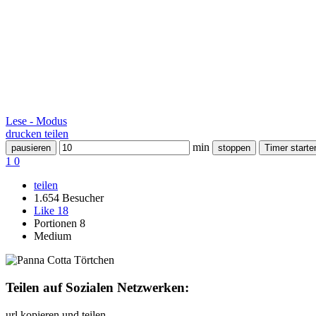
Lese - Modus
drucken
teilen
min
pausieren
stoppen
Timer starte
1
0
teilen
1.654 Besucher
Like
18
Portionen 8
Medium
Teilen auf Sozialen Netzwerken:
url kopieren und teilen