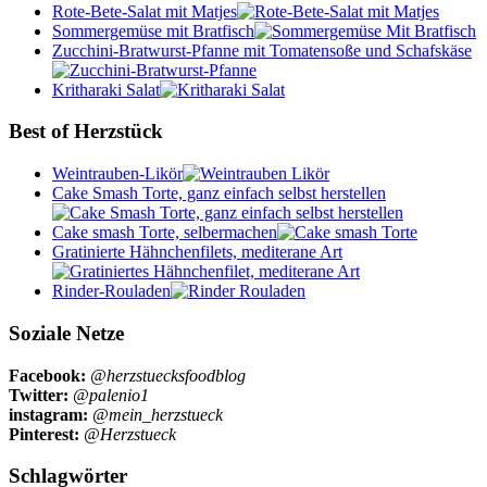
Rote-Bete-Salat mit Matjes
Sommergemüse mit Bratfisch
Zucchini-Bratwurst-Pfanne mit Tomatensoße und Schafskäse
Kritharaki Salat
Best of Herzstück
Weintrauben-Likör
Cake Smash Torte, ganz einfach selbst herstellen
Cake smash Torte, selbermachen
Gratinierte Hähnchenfilets, mediterane Art
Rinder-Rouladen
Soziale Netze
Facebook:
@herzstuecksfoodblog
Twitter:
@palenio1
instagram:
@mein_herzstueck
Pinterest:
@Herzstueck
Schlagwörter