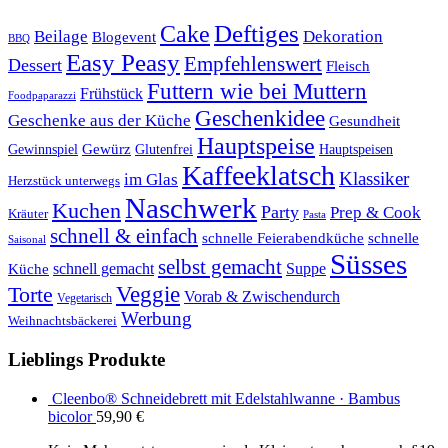
Cake
Deftiges
Beilage
Dekoration
Blogevent
BBQ
Easy Peasy
Empfehlenswert
Dessert
Fleisch
Futtern wie bei Muttern
Frühstück
Foodpaparazzi
Geschenkidee
Geschenke aus der Küche
Gesundheit
Hauptspeise
Gewürz
Glutenfrei
Gewinnspiel
Hauptspeisen
Kaffeeklatsch
Klassiker
im Glas
Herzstück unterwegs
Naschwerk
Kuchen
Party
Prep & Cook
Kräuter
Pasta
schnell & einfach
schnelle Feierabendküche
schnelle
Saisonal
Süsses
selbst gemacht
schnell gemacht
Suppe
Küche
Veggie
Torte
Vorab & Zwischendurch
Vegetarisch
Werbung
Weihnachtsbäckerei
Lieblings Produkte
Cleenbo® Schneidebrett mit Edelstahlwanne · Bambus
bicolor
59,90
€