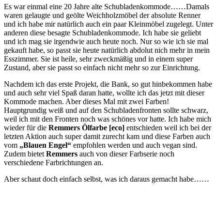
Es war einmal eine 20 Jahre alte Schubladenkommode……Damals
waren gelaugte und geölte Weichholzmöbel der absolute Renner
und ich habe mir natürlich auch ein paar Kleinmöbel zugelegt. Unter
anderen diese besagte Schubladenkommode. Ich habe sie geliebt
und ich mag sie irgendwie auch heute noch. Nur so wie ich sie mal
gekauft habe, so passt sie heute natürlich abdolut nich mehr in mein
Esszimmer. Sie ist heile, sehr zweckmäßig und in einem super
Zustand, aber sie passt so einfach nicht mehr so zur Einrichtung.
Nachdem ich das erste Projekt, die Bank, so gut hinbekommen habe
und auch sehr viel Spaß daran hatte, wollte ich das jetzt mit dieser
Kommode machen. Aber dieses Mal mit zwei Farben!
Hauptgrundig weiß und auf den Schubladenfronten sollte schwarz,
weil ich mit den Fronten noch was schönes vor hatte. Ich habe mich
wieder für die
Remmers Ölfarbe [eco]
entschieden weil ich bei der
letzten Aktion auch super damit zurecht kam und diese Farben auch
vom
„B
lauen Engel“
empfohlen werden und auch vegan sind.
Zudem bietet
Remmers
auch von dieser Farbserie noch
verschiedene Farbrichtungen an.
Aber schaut doch einfach selbst, was ich daraus gemacht habe……