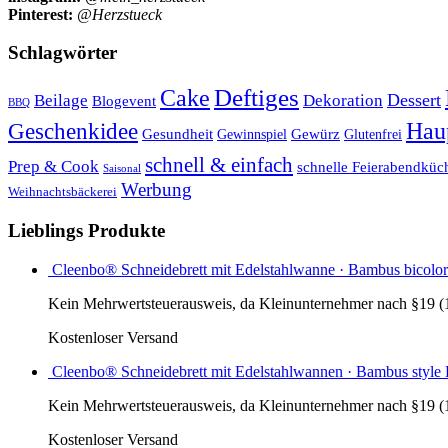
Pinterest:
@Herzstueck
Schlagwörter
Cake
Deftiges
Dessert
Beilage
Dekoration
Blogevent
BBQ
Hau
Geschenkidee
Gesundheit
Gewürz
Glutenfrei
Gewinnspiel
schnell & einfach
Prep & Cook
schnelle Feierabendküc
Saisonal
Werbung
Weihnachtsbäckerei
Lieblings Produkte
Cleenbo® Schneidebrett mit Edelstahlwanne · Bambus bicolor
Kein Mehrwertsteuerausweis, da Kleinunternehmer nach §19 (
Kostenloser Versand
Cleenbo® Schneidebrett mit Edelstahlwannen · Bambus styl
Kein Mehrwertsteuerausweis, da Kleinunternehmer nach §19 (
Kostenloser Versand