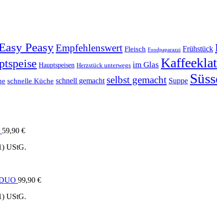
Easy Peasy
Empfehlenswert
Frühstück
Fleisch
Foodpaparazzi
Kaffeekla
ptspeise
im Glas
Hauptspeisen
Herzstück unterwegs
Süss
selbst gemacht
schnell gemacht
Suppe
he
schnelle Küche
59,90
€
1) UStG.
e DUO
99,90
€
1) UStG.