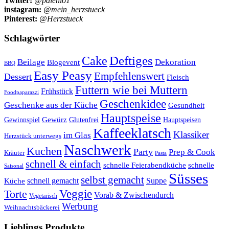
Twitter:
@palenio1
instagram:
@mein_herzstueck
Pinterest:
@Herzstueck
Schlagwörter
Cake
Deftiges
Beilage
Dekoration
Blogevent
BBQ
Easy Peasy
Empfehlenswert
Dessert
Fleisch
Futtern wie bei Muttern
Frühstück
Foodpaparazzi
Geschenkidee
Geschenke aus der Küche
Gesundheit
Hauptspeise
Gewürz
Glutenfrei
Gewinnspiel
Hauptspeisen
Kaffeeklatsch
Klassiker
im Glas
Herzstück unterwegs
Naschwerk
Kuchen
Party
Prep & Cook
Kräuter
Pasta
schnell & einfach
schnelle Feierabendküche
schnelle
Saisonal
Süsses
selbst gemacht
schnell gemacht
Suppe
Küche
Veggie
Torte
Vorab & Zwischendurch
Vegetarisch
Werbung
Weihnachtsbäckerei
Lieblings Produkte