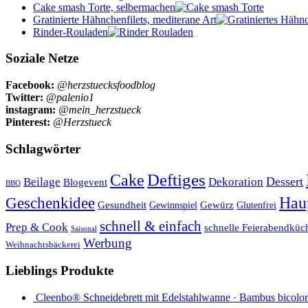
Cake smash Torte, selbermachen
Gratinierte Hähnchenfilets, mediterane Art
Rinder-Rouladen
Soziale Netze
Facebook:
@herzstuecksfoodblog
Twitter:
@palenio1
instagram:
@mein_herzstueck
Pinterest:
@Herzstueck
Schlagwörter
Cake
Deftiges
Dessert
Beilage
Dekoration
Blogevent
BBQ
Hau
Geschenkidee
Gesundheit
Gewürz
Glutenfrei
Gewinnspiel
schnell & einfach
Prep & Cook
schnelle Feierabendküc
Saisonal
Werbung
Weihnachtsbäckerei
Lieblings Produkte
Cleenbo® Schneidebrett mit Edelstahlwanne · Bambus bicolor