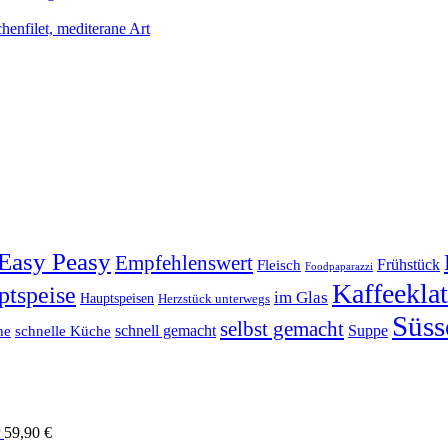
Easy Peasy
Empfehlenswert
Frühstück
Fleisch
Foodpaparazzi
Kaffeekla
ptspeise
im Glas
Hauptspeisen
Herzstück unterwegs
Süss
selbst gemacht
schnell gemacht
Suppe
he
schnelle Küche
59,90
€