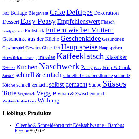
Cake
Deftiges
Beilage
Dekoration
Blogevent
BBQ
Easy Peasy
Empfehlenswert
Dessert
Fleisch
Futtern wie bei Muttern
Frühstück
Foodpaparazzi
Geschenkidee
Geschenke aus der Küche
Gesundheit
Hauptspeise
Gewürz
Glutenfrei
Gewinnspiel
Hauptspeisen
Kaffeeklatsch
Klassiker
im Glas
Herzstück unterwegs
Naschwerk
Kuchen
Party
Prep & Cook
Kräuter
Pasta
schnell & einfach
schnelle Feierabendküche
schnelle
Saisonal
Süsses
selbst gemacht
schnell gemacht
Suppe
Küche
Veggie
Torte
Vorab & Zwischendurch
Vegetarisch
Werbung
Weihnachtsbäckerei
Lieblings Produkte
Cleenbo® Schneidebrett mit Edelstahlwanne · Bambus
bicolor
59,90
€