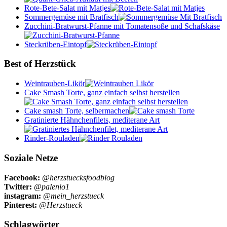
Rote-Bete-Salat mit Matjes
Sommergemüse mit Bratfisch
Zucchini-Bratwurst-Pfanne mit Tomatensoße und Schafskäse
Steckrüben-Eintopf
Best of Herzstück
Weintrauben-Likör
Cake Smash Torte, ganz einfach selbst herstellen
Cake smash Torte, selbermachen
Gratinierte Hähnchenfilets, mediterane Art
Rinder-Rouladen
Soziale Netze
Facebook:
@herzstuecksfoodblog
Twitter:
@palenio1
instagram:
@mein_herzstueck
Pinterest:
@Herzstueck
Schlagwörter