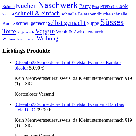
Naschwerk
Kuchen
Party
Prep & Cook
Kräuter
Pasta
schnell & einfach
schnelle Feierabendküche
schnelle
Saisonal
Süsses
selbst gemacht
schnell gemacht
Suppe
Küche
Veggie
Torte
Vorab & Zwischendurch
Vegetarisch
Werbung
Weihnachtsbäckerei
Lieblings Produkte
Cleenbo® Schneidebrett mit Edelstahlwanne · Bambus
bicolor
59,90
€
Kein Mehrwertsteuerausweis, da Kleinunternehmer nach §19
(1) UStG.
Kostenloser Versand
Cleenbo® Schneidebrett mit Edelstahlwannen · Bambus
style DUO
99,90
€
Kein Mehrwertsteuerausweis, da Kleinunternehmer nach §19
(1) UStG.
Kostenloser Versand