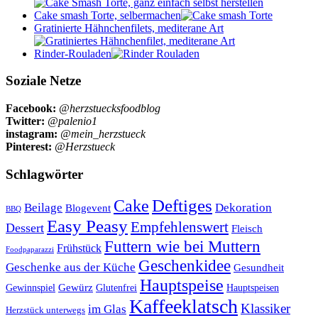
Cake smash Torte, selbermachen
Gratinierte Hähnchenfilets, mediterane Art
Rinder-Rouladen
Soziale Netze
Facebook:
@herzstuecksfoodblog
Twitter:
@palenio1
instagram:
@mein_herzstueck
Pinterest:
@Herzstueck
Schlagwörter
Cake
Deftiges
Beilage
Dekoration
Blogevent
BBQ
Easy Peasy
Empfehlenswert
Dessert
Fleisch
Futtern wie bei Muttern
Frühstück
Foodpaparazzi
Geschenkidee
Geschenke aus der Küche
Gesundheit
Hauptspeise
Gewürz
Glutenfrei
Gewinnspiel
Hauptspeisen
Kaffeeklatsch
Klassiker
im Glas
Herzstück unterwegs