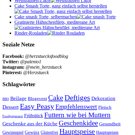
Weintrauben-Likör
Cake Smash Torte, ganz einfach selbst herstellen
Cake smash Torte, selbermachen
Gratinierte Hähnchenfilets, mediterane Art
Rinder-Rouladen
Soziale Netze
Facebook:
@herzstuecksfoodblog
Twitter:
@palenio1
instagram:
@mein_herzstueck
Pinterest:
@Herzstueck
Schlagwörter
Cake
Deftiges
Beilage
Dekoration
Blogevent
BBQ
Easy Peasy
Empfehlenswert
Dessert
Fleisch
Futtern wie bei Muttern
Frühstück
Foodpaparazzi
Geschenkidee
Geschenke aus der Küche
Gesundheit
Hauptspeise
Gewürz
Glutenfrei
Gewinnspiel
Hauptspeisen