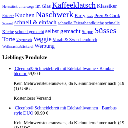
Kaffeeklatsch
Klassiker
im Glas
Herzstück unterwegs
Naschwerk
Kuchen
Party
Prep & Cook
Kräuter
Pasta
schnell & einfach
schnelle Feierabendküche
schnelle
Saisonal
Süsses
selbst gemacht
schnell gemacht
Suppe
Küche
Veggie
Torte
Vorab & Zwischendurch
Vegetarisch
Werbung
Weihnachtsbäckerei
Lieblings Produkte
Cleenbo® Schneidebrett mit Edelstahlwanne · Bambus
bicolor
59,90
€
Kein Mehrwertsteuerausweis, da Kleinunternehmer nach §19
(1) UStG.
Kostenloser Versand
Cleenbo® Schneidebrett mit Edelstahlwannen · Bambus
style DUO
99,90
€
Kein Mehrwertsteuerausweis, da Kleinunternehmer nach §19
(1) UStG.